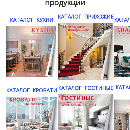
продукции
КАТАЛОГ ПРИХОЖИЕ
КАТАЛОГ КУХНИ
КАТА
К
АТА
КАТАЛОГ ГОСТИНЫЕ
КАТАЛОГ КРОВАТИ