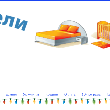
Гарантія
Як купити?
Кредити
Оплата
3D-програма
К