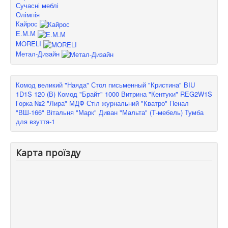
Сучасні меблі
Олімпія
Кайрос
Е.М.М
MORELI
Метал-Дизайн
Комод великий "Наяда"
Стол письменный "Кристина" BIU
1D1S 120 (В)
Комод "Брайт" 1000
Витрина "Кентуки" REG2W1S
Горка №2 "Лира" МДФ
Стіл журнальний "Кватро"
Пенал
"ВШ-166"
Вітальня "Марк"
Диван "Мальта" (Т-мебель)
Тумба
для взуття-1
Карта проїзду