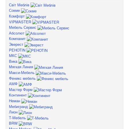
Світ Меблів
Сокме
Комфорт
VIPMASTER
Мебель Сервис
Абсолют
Компанит
Эверест
PEHOTIN
МКС
Вика
Мягкая Линия
Макси-Мебель
Феникс мебель
АМФ
Мастер Форм
Континент
Неман
Мебигранд
Лион
Т-Мебель
BRW
Микс Мебель