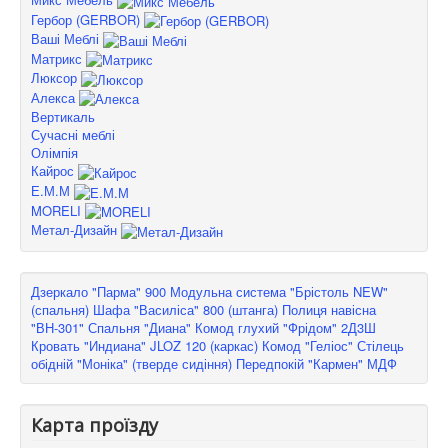
Гербор (GERBOR)
Ваші Меблі
Матрикс
Люксор
Алекса
Вертикаль
Сучасні меблі
Олімпія
Кайрос
Е.М.М
MORELI
Метал-Дизайн
Дзеркало "Парма" 900
Модульна система "Брістоль NEW"
(спальня)
Шафа "Василіса" 800 (штанга)
Полиця навісна
"ВН-301"
Спальня "Диана"
Комод глухий "Фрідом" 2Д3Ш
Кровать "Индиана" JLOZ 120 (каркас)
Комод "Геліос"
Стілець
обідній "Моніка" (тверде сидіння)
Передпокій "Кармен" МДФ
Карта проїзду