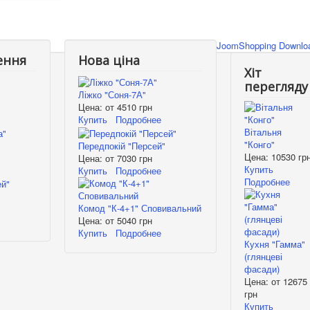
JoomShopping Downloa
ення
Нова ціна
Хіт
перегляду
Ліжко "Соня-7А"
Цена: от
4510 грн
Купить
Подробнее
Вітальня
"Конго"
Передпокій "Персей"
Цена:
10530 гр
Цена: от
7030 грн
Купить
Купить
Подробнее
Подробнее
Комод "К-4+1" Сповивальний
Цена: от
5040 грн
Купить
Подробнее
Кухня "Гамма"
(глянцеві
фасади)
Цена: от
12675
грн
Купить