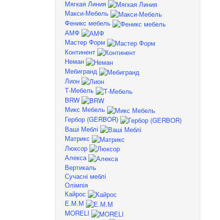
Мягкая Линия
Макси-Мебель
Феникс мебель
АМФ
Мастер Форм
Континент
Неман
Мебигранд
Лион
Т-Мебель
BRW
Микс Мебель
Гербор (GERBOR)
Ваші Меблі
Матрикс
Люксор
Алекса
Вертикаль
Сучасні меблі
Олімпія
Кайрос
Е.М.М
MORELI