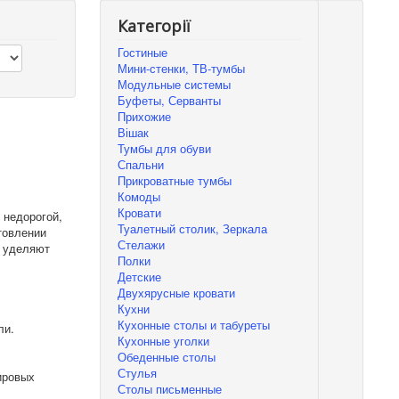
Категорії
Гостиные
Мини-стенки, ТВ-тумбы
Модульные системы
Буфеты, Серванты
Прихожие
Вішак
Тумбы для обуви
Спальни
Прикроватные тумбы
Комоды
Кровати
 недорогой,
Туалетный столик, Зеркала
товлении
Стелажи
е уделяют
Полки
Детские
Двухярусные кровати
Кухни
Кухонные столы и табуреты
ли.
Кухонные уголки
Обеденные столы
Стулья
ировых
Столы письменные