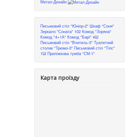
Метал-Дизайн
Письмовий стіл "Юніор-2"
Шкаф "Соня"
Зеркало "Соната" 102
Комод "Зоряна"
Комод "4+1А"
Комод "Барі" 4Ш
Письмовий стіл "Вчитель-3"
Туалетний
столик "Трюмо-3"
Письмовий стіл "Тіпс"
1Ш
Приліжкова тумба "СМ-1"
Карта проїзду