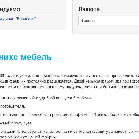
ндуємо
Валюта
й диван "Кораблик"
никс мебель
6 года, и уже давно приобрела широкую известность как производитель
кции фабрики постоянно расширяется. Дизайнеры-разработчики при изго
тичному и современному внешнему виду изделия, но и большое внимани
твом современной и удобной корпусной мебели.
 потребителя.
ество выделяет продукцию производства фирмы «Феникс» на рынке мебе
аемой продукции.
ектации используется качественная и стильная фурнитура известных м
етов мебели от нашей фабрики.