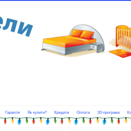
Гарантія
Як купити?
Кредити
Оплата
3D-програма
К