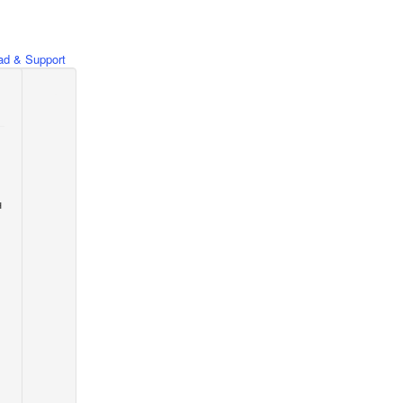
d & Support
н