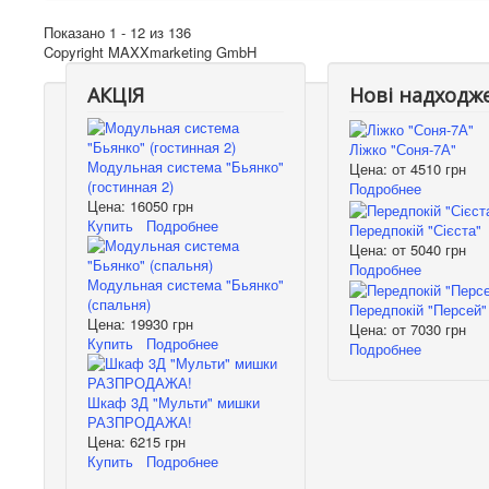
Показано 1 - 12 из 136
Copyright MAXXmarketing GmbH
АКЦІЯ
Нові надходж
Ліжко "Соня-7А"
Модульная система "Бьянко"
Цена: от
4510 грн
(гостинная 2)
Подробнее
Цена:
16050 грн
Купить
Подробнее
Передпокій "Сієста"
Цена: от
5040 грн
Подробнее
Модульная система "Бьянко"
(спальня)
Передпокій "Персей"
Цена:
19930 грн
Цена: от
7030 грн
Купить
Подробнее
Подробнее
Шкаф 3Д "Мульти" мишки
РАЗПРОДАЖА!
Цена:
6215 грн
Купить
Подробнее