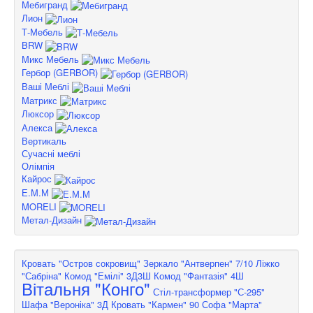
Мебигранд
Лион
Т-Мебель
BRW
Микс Мебель
Гербор (GERBOR)
Ваші Меблі
Матрикс
Люксор
Алекса
Вертикаль
Сучасні меблі
Олімпія
Кайрос
Е.М.М
MORELI
Метал-Дизайн
Кровать "Остров сокровищ"
Зеркало "Антверпен" 7/10
Ліжко
"Сабріна"
Комод "Емілі" 3Д3Ш
Комод "Фантазія" 4Ш
Вітальня "Конго"
Стіл-трансформер "С-295"
Шафа "Вероніка" 3Д
Кровать "Кармен" 90
Софа "Марта"