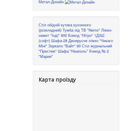
Метал-Дизайн
Стіл обідній кутика кухонного
(розкладний)
Тумба під ТВ "Nemo"
Ліжко-
намет "Інді" 900
Комод "Нітро" 1Д3Ш
(софт)
Шафа-28
Двоярусне ліжко "Чикаго
Міні"
Зеркало "Вайт" 90
Стіл журнальний
"Престиж"
Шафа "Неаполь"
Комод № 2
"Мария"
Карта проїзду