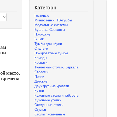
Категорії
Гостиные
Мини-стенки, ТВ-тумбы
Модульные системы
Буфеты, Серванты
Прихожие
Вішак
Тумбы для обуви
вам
Спальни
ини
Прикроватные тумбы
Комоды
Кровати
Туалетный столик, Зеркала
Стелажи
оё место.
Полки
 времена
Детские
Двухярусные кровати
Кухни
Кухонные столы и табуреты
Кухонные уголки
Обеденные столы
Стулья
Столы письменные