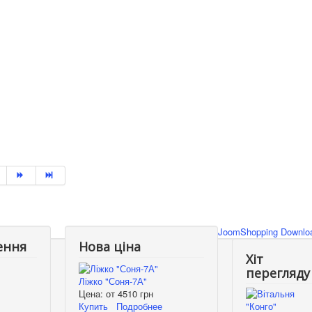
JoomShopping Downloa
ення
Нова ціна
Хіт
перегляду
Ліжко "Соня-7А"
Цена: от
4510 грн
Купить
Подробнее