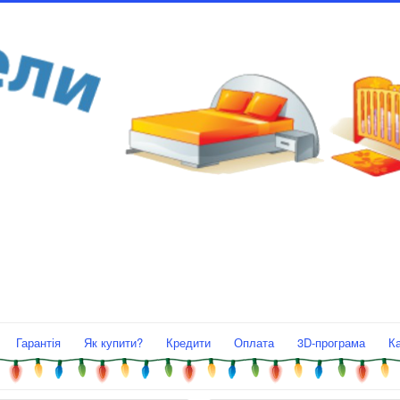
Гарантія
Як купити?
Кредити
Оплата
3D-програма
К