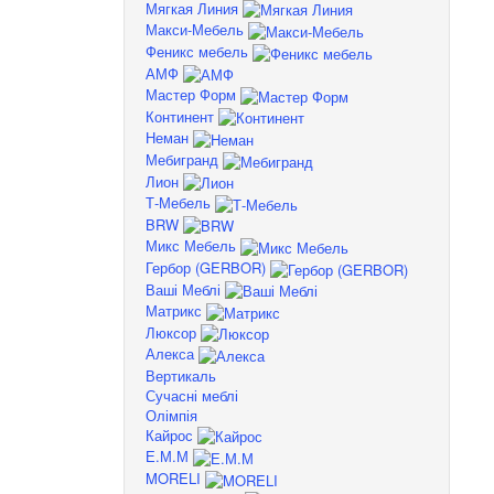
Мягкая Линия
Макси-Мебель
Феникс мебель
АМФ
Мастер Форм
Континент
Неман
Мебигранд
Лион
Т-Мебель
BRW
Микс Мебель
Гербор (GERBOR)
Ваші Меблі
Матрикс
Люксор
Алекса
Вертикаль
Сучасні меблі
Олімпія
Кайрос
Е.М.М
MORELI