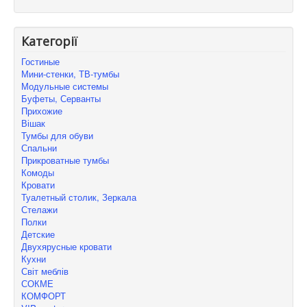
Категорії
Гостиные
Мини-стенки, ТВ-тумбы
Модульные системы
Буфеты, Серванты
Прихожие
Вішак
Тумбы для обуви
Спальни
Прикроватные тумбы
Комоды
Кровати
Туалетный столик, Зеркала
Стелажи
Полки
Детские
Двухярусные кровати
Кухни
Світ меблів
СОКМЕ
КОMФОРТ