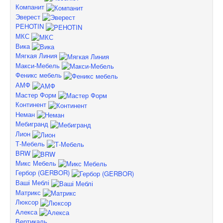
Компанит
Эверест
PEHOTIN
МКС
Вика
Мягкая Линия
Макси-Мебель
Феникс мебель
АМФ
Мастер Форм
Континент
Неман
Мебигранд
Лион
Т-Мебель
BRW
Микс Мебель
Гербор (GERBOR)
Ваші Меблі
Матрикс
Люксор
Алекса
Вертикаль