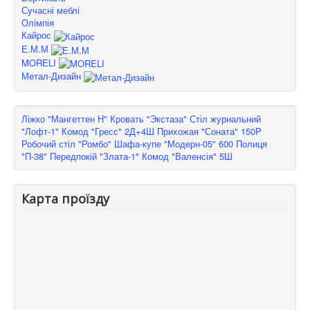
Сучасні меблі
Олімпія
Кайрос
Е.М.М
MORELI
Метал-Дизайн
Ліжко "Мангеттен Н"
Кровать "Экстаза"
Стіл журнальний
"Лофт-1"
Комод "Гресс" 2Д+4Ш
Прихожая "Соната" 150P
Робочий стіл "Ромбо"
Шафа-купе "Модерн-05" 600
Полиця
"П-38"
Передпокій "Злата-1"
Комод "Валенсія" 5Ш
Карта проїзду