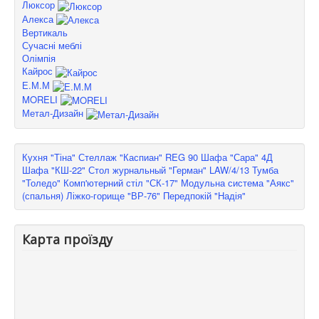
Люксор
Алекса
Вертикаль
Сучасні меблі
Олімпія
Кайрос
Е.М.М
MORELI
Метал-Дизайн
Кухня "Тіна"
Стеллаж "Каспиан" REG 90
Шафа "Сара" 4Д
Шафа "КШ-22"
Стол журнальный "Герман" LAW/4/13
Тумба
"Толедо"
Комп'ютерний стіл "СК-17"
Модульна система "Аякс"
(спальня)
Ліжко-горище "ВР-76"
Передпокій "Надія"
Карта проїзду