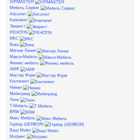
VIPMASTER
Мебель Сервис
Абсолют
Компанит
Эверест
PEHOTIN
МКС
Вика
Мягкая Линия
Макси-Мебель
Феникс мебель
АМФ
Мастер Форм
Континент
Неман
Мебигранд
Лион
Т-Мебель
BRW
Микс Мебель
Гербор (GERBOR)
Ваші Меблі
Матрикс