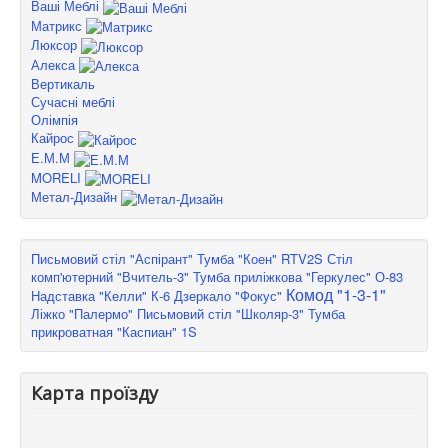
Ваші Меблі
Матрикс
Люксор
Алекса
Вертикаль
Сучасні меблі
Олімпія
Кайрос
Е.М.М
MORELI
Метал-Дизайн
Письмовий стіл "Аспірант"
Тумба "Коен" RTV2S
Стіл
комп'ютерний "Вчитель-3"
Тумба приліжкова "Геркулес" О-83
Комод "1-3-1"
Надставка "Келли" К-6
Дзеркало "Фокус"
Ліжко "Палермо"
Письмовий стіл "Школяр-3"
Тумба
прикроватная "Каспиан" 1S
Карта проїзду