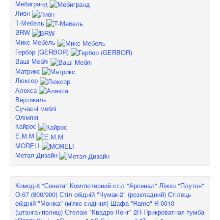
Мебигранд
Лион
Т-Мебель
BRW
Микс Мебель
Гербор (GERBOR)
Ваші Меблі
Матрикс
Люксор
Алекса
Вертикаль
Сучасні меблі
Олімпія
Кайрос
Е.М.М
MORELI
Метал-Дизайн
Комод-8 "Соната"
Комп'ютерний стіл "Арсенал"
Ліжко "Плутон"
О-67 (800/900)
Стіл обідній "Чумак-2" (розкладний)
Стілець
обідній "Моніка" (м'яке сидіння)
Шафа "Ramo" R-0010
(штанга+полиці)
Стелаж "Квадро Лонг" 2П
Прикроватная тумба