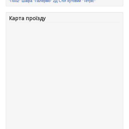
"П002"
Шафа "Палермо" 2Д
Стіл кутовий "Тетріс"
Карта проїзду