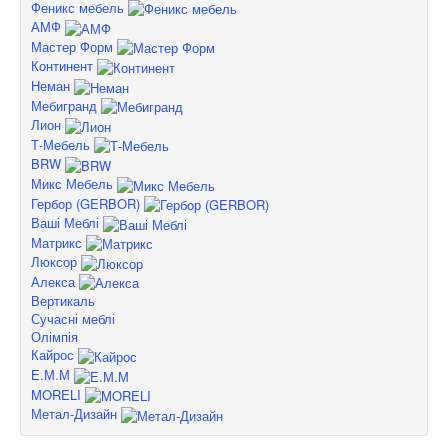
Феникс мебель
АМФ
Мастер Форм
Континент
Неман
Мебигранд
Лион
Т-Мебель
BRW
Микс Мебель
Гербор (GERBOR)
Ваші Меблі
Матрикс
Люксор
Алекса
Вертикаль
Сучасні меблі
Олімпія
Кайрос
Е.М.М
MORELI
Метал-Дизайн