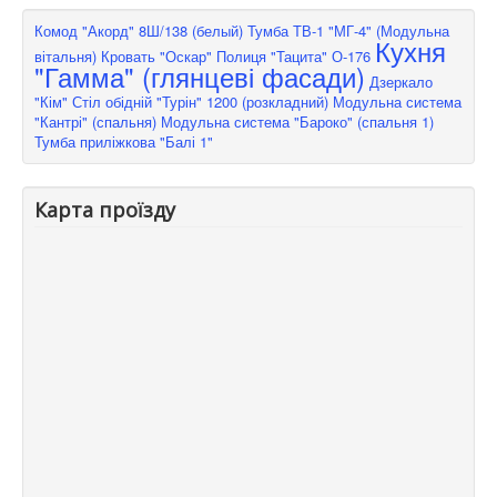
Комод "Акорд" 8Ш/138 (белый)
Тумба ТВ-1 "МГ-4" (Модульна
Кухня
вітальня)
Кровать "Оскар"
Полиця "Тацита" О-176
"Гамма" (глянцеві фасади)
Дзеркало
"Кім"
Стіл обідній "Турін" 1200 (розкладний)
Модульна система
"Кантрі" (спальня)
Модульна система "Бароко" (спальня 1)
Тумба приліжкова "Балі 1"
Карта проїзду