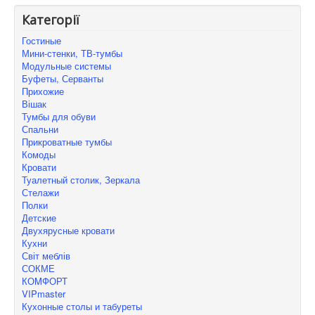
Категорії
Гостиные
Мини-стенки, ТВ-тумбы
Модульные системы
Буфеты, Серванты
Прихожие
Вішак
Тумбы для обуви
Спальни
Прикроватные тумбы
Комоды
Кровати
Туалетный столик, Зеркала
Стелажи
Полки
Детские
Двухярусные кровати
Кухни
Світ меблів
СОКМЕ
КОMФОРТ
VIPmaster
Кухонные столы и табуреты