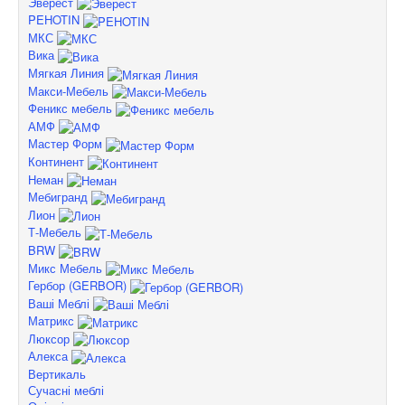
Эверест
PEHOTIN
МКС
Вика
Мягкая Линия
Макси-Мебель
Феникс мебель
АМФ
Мастер Форм
Континент
Неман
Мебигранд
Лион
Т-Мебель
BRW
Микс Мебель
Гербор (GERBOR)
Ваші Меблі
Матрикс
Люксор
Алекса
Вертикаль
Сучасні меблі