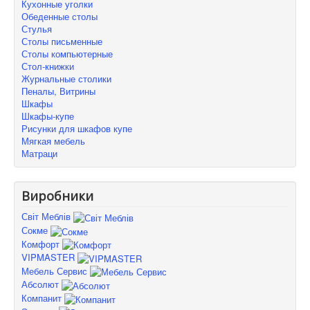
Кухонные уголки
Обеденные столы
Стулья
Столы письменные
Столы компьютерные
Стол-книжки
Журнальные столики
Пеналы, Витрины
Шкафы
Шкафы-купе
Рисунки для шкафов купе
Мягкая мебель
Матраци
Виробники
Світ Меблів
Сокме
Комфорт
VIPMASTER
Мебель Сервис
Абсолют
Компанит