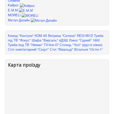
Олімпія
Кайрос
Е.М.М
MORELI
Метал-Дизайн
Комод "Кентуки" KOM 4S
Витрина "Селена" REG1W1D
Тумба
під ТВ "Фокус"
Шафа "Версаль" 4Д3Ш
Ліжко "Сідней" 1600
Тумба под ТВ "Неман" TV-line 07
Стілець "Чілі" (круглі ніжки)
Стіл комп'ютерний "Скаут"
Стіл "Вівальді"
Вітальня "Остін-1"
Карта проїзду