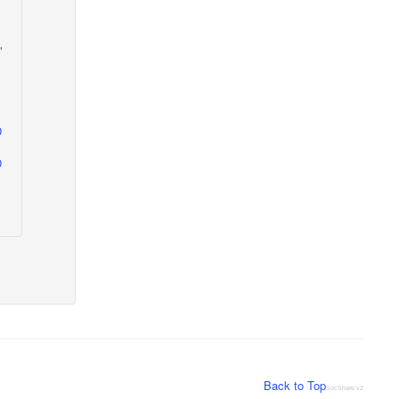
"
0
Back to Top
SocShare v2