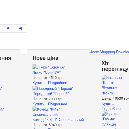
JoomShopping Downloa
ення
Нова ціна
Хіт
перегляду
Ліжко "Соня-7А"
Цена: от
4510 грн
Купить
Подробнее
Вітальня
"Конго"
Передпокій "Персей"
Цена:
10530 гр
Цена: от
7030 грн
Купить
Купить
Подробнее
Подробнее
Комод "К-4+1" Сповивальний
Цена: от
5040 грн