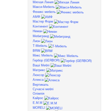
Мягкая Линия
Макси-Мебель
Феникс мебель
АМФ
Мастер Форм
Континент
Неман
Мебигранд
Лион
Т-Мебель
BRW
Микс Мебель
Гербор (GERBOR)
Ваші Меблі
Матрикс
Люксор
Алекса
Вертикаль
Сучасні меблі
Олімпія
Кайрос
Е.М.М
MORELI