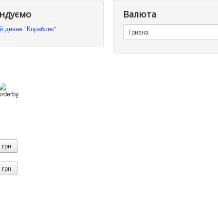
ндуємо
Валюта
й диван "Кораблик"
грн
грн