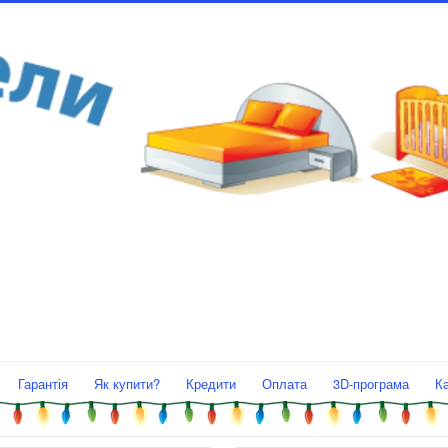
Гарантія
Як купити?
Кредити
Оплата
3D-програма
К