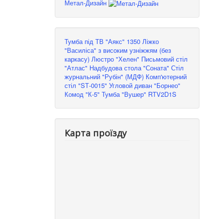
Метал-Дизайн
Тумба під ТВ "Аякс" 1350
Ліжко
"Василіса" з високим узніжжям (без
каркасу)
Люстро "Хелен"
Письмовий стіл
"Атлас"
Надбудова стола "Соната"
Стіл
журнальний "Рубін" (МДФ)
Комп'ютерний
стіл "SТ-0015"
Угловой диван "Борнео"
Комод "К-5"
Тумба "Вушер" RTV2D1S
Карта проїзду