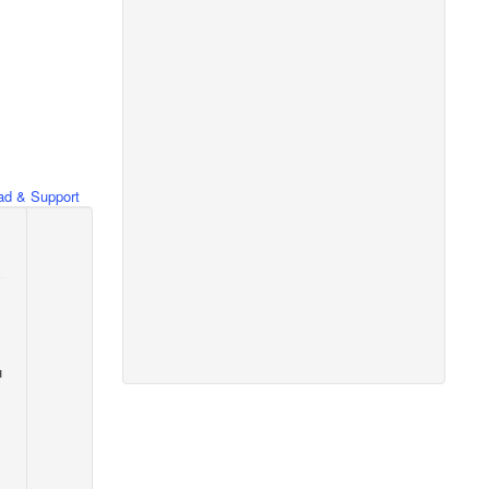
d & Support
н