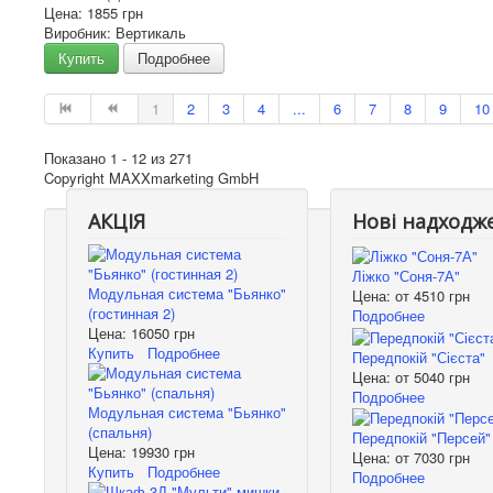
Цена:
1855 грн
Виробник: Вертикаль
Купить
Подробнее
1
2
3
4
...
6
7
8
9
10
Показано 1 - 12 из 271
Copyright MAXXmarketing GmbH
АКЦІЯ
Нові надходж
Ліжко "Соня-7А"
Модульная система "Бьянко"
Цена: от
4510 грн
(гостинная 2)
Подробнее
Цена:
16050 грн
Купить
Подробнее
Передпокій "Сієста"
Цена: от
5040 грн
Подробнее
Модульная система "Бьянко"
(спальня)
Передпокій "Персей"
Цена:
19930 грн
Цена: от
7030 грн
Купить
Подробнее
Подробнее