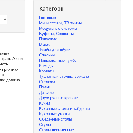
Категорії
Гостиные
Мини-стенки, ТВ-тумбы
Модульные системы
Буфеты, Серванты
Прихожие
Вішак
Тумбы для обуви
самым
Спальни
етрам. А они
Прикроватные тумбы
иметь
Комоды
– приятная
Кровати
ует
Туалетный столик, Зеркала
дке должна
Стелажи
Полки
Детские
Двухярусные кровати
Кухни
Кухонные столы и табуреты
Кухонные уголки
Обеденные столы
Стулья
Столы письменные