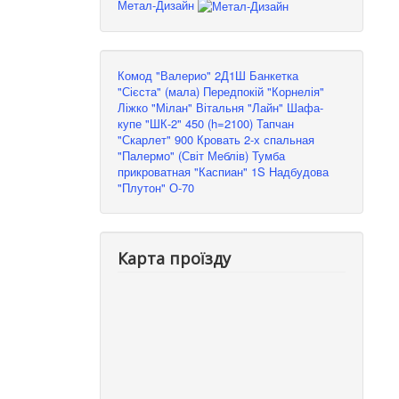
Метал-Дизайн
Комод "Валерио" 2Д1Ш
Банкетка
"Сієста" (мала)
Передпокій "Корнелія"
Ліжко "Мілан"
Вітальня "Лайн"
Шафа-
купе "ШК-2" 450 (h=2100)
Тапчан
"Скарлет" 900
Кровать 2-х спальная
"Палермо" (Світ Меблів)
Тумба
прикроватная "Каспиан" 1S
Надбудова
"Плутон" О-70
Карта проїзду