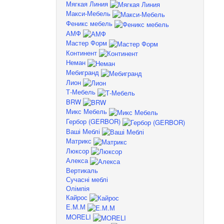
Мягкая Линия
Макси-Мебель
Феникс мебель
АМФ
Мастер Форм
Континент
Неман
Мебигранд
Лион
Т-Мебель
BRW
Микс Мебель
Гербор (GERBOR)
Ваші Меблі
Матрикс
Люксор
Алекса
Вертикаль
Сучасні меблі
Олімпія
Кайрос
Е.М.М
MORELI