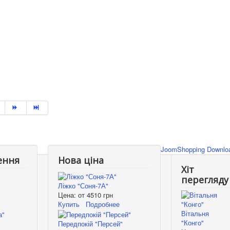
JoomShopping Downloa
ення
Нова ціна
Хіт
перегляду
Ліжко "Соня-7А"
Цена: от
4510 грн
Купить
Подробнее
Вітальня
"Конго"
Передпокій "Персей"