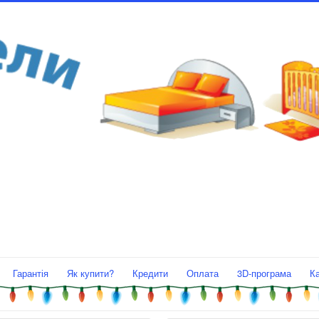
Гарантія
Як купити?
Кредити
Оплата
3D-програма
К