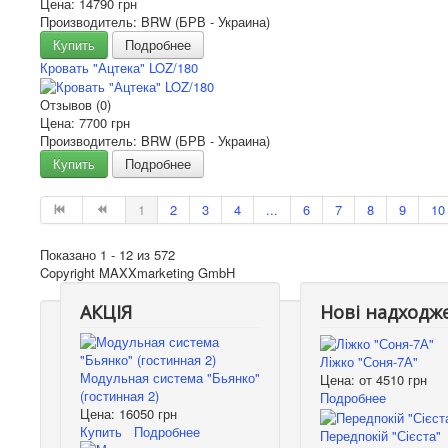
Цена:
14790 грн
Производитель: BRW (БРВ - Украина)
Купить
Подробнее
Кровать "Ацтека" LOZ/180
Отзывов (0)
Цена:
7700 грн
Производитель: BRW (БРВ - Украина)
Купить
Подробнее
1
2
3
4
...
6
7
8
9
10
Показано 1 - 12 из 572
Copyright MAXXmarketing GmbH
АКЦІЯ
Нові надходж
Ліжко "Соня-7А"
Модульная система "Бьянко"
Цена: от
4510 грн
(гостинная 2)
Подробнее
Цена:
16050 грн
Купить
Подробнее
Передпокій "Сієста"