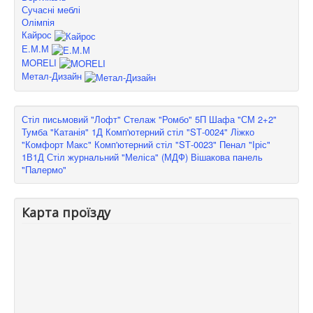
Сучасні меблі
Олімпія
Кайрос
Е.М.М
MORELI
Метал-Дизайн
Стіл письмовий "Лофт"
Стелаж "Ромбо" 5П
Шафа "СМ 2+2"
Тумба "Катанія" 1Д
Комп'ютерний стіл "SТ-0024"
Ліжко
"Комфорт Макс"
Комп'ютерний стіл "SТ-0023"
Пенал "Іріс"
1В1Д
Стіл журнальний "Меліса" (МДФ)
Вішакова панель
"Палермо"
Карта проїзду