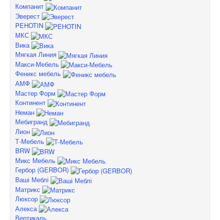
Компанит
Эверест
PEHOTIN
МКС
Вика
Мягкая Линия
Макси-Мебель
Феникс мебель
АМФ
Мастер Форм
Континент
Неман
Мебигранд
Лион
Т-Мебель
BRW
Микс Мебель
Гербор (GERBOR)
Ваші Меблі
Матрикс
Люксор
Алекса
Вертикаль