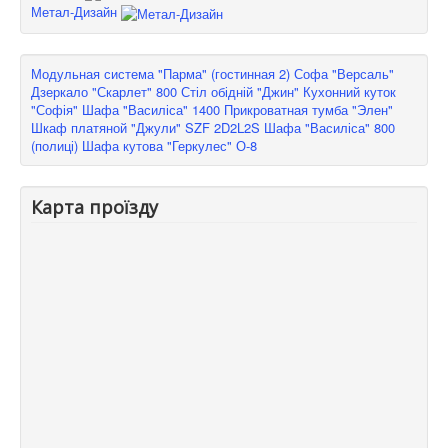
Метал-Дизайн
Модульная система "Парма" (гостинная 2)
Софа "Версаль"
Дзеркало "Скарлет" 800
Стіл обідній "Джин"
Кухонний куток
"Софія"
Шафа "Василіса" 1400
Прикроватная тумба "Элен"
Шкаф платяной "Джули" SZF 2D2L2S
Шафа "Василіса" 800
(полиці)
Шафа кутова "Геркулес" О-8
Карта проїзду