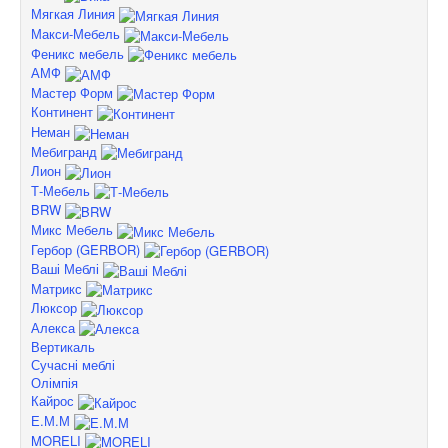
Мягкая Линия
Макси-Мебель
Феникс мебель
АМФ
Мастер Форм
Континент
Неман
Мебигранд
Лион
Т-Мебель
BRW
Микс Мебель
Гербор (GERBOR)
Ваші Меблі
Матрикс
Люксор
Алекса
Вертикаль
Сучасні меблі
Олімпія
Кайрос
Е.М.М
MORELI