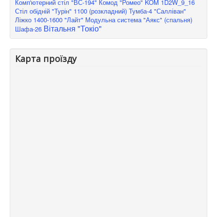
Комп'ютерний стіл "ВС-194"
Комод "Ромео" KOM 1D2W_9_16
Стіл обідній "Турін" 1100 (розкладний)
Тумба-4 "Салліван"
Ліжко 1400-1600 "Лайт"
Модульна система "Аякс" (спальня)
Вітальня "Токіо"
Шафа-26
Карта проїзду