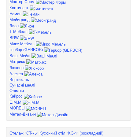
Мастер Форм
Континент
Неман
Мебигранд
Лион
Т-Мебель
BRW
Микс Мебель
Гербор (GERBOR)
Ваші Меблі
Матрикс
Люксор
Алекса
Вертикаль
Сучасні меблі
Олімпія
Кайрос
Е.М.М
MORELI
Метал-Дизайн
Стелаж "GT-75"
Кухонний стіл "КС-4" (розкладний)