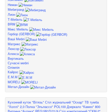
Неман
Мебигранд
Лион
Т-Мебель
BRW
Микс Мебель
Гербор (GERBOR)
Ваші Меблі
Матрикс
Люксор
Алекса
Вертикаль
Сучасні меблі
Олімпія
Кайрос
Е.М.М
MORELI
Метал-Дизайн
Кухонний куток "Вітязь"
Стіл журнальний "Оскар"
ТВ тумба
"Холлі" 2,0
Полка "Эльпассо" POL100
Дзеркало "Камео" 800
Витрина "Ацтека" REG1W1D/21/9
Стіл комп'ютерний "СКМ-2"