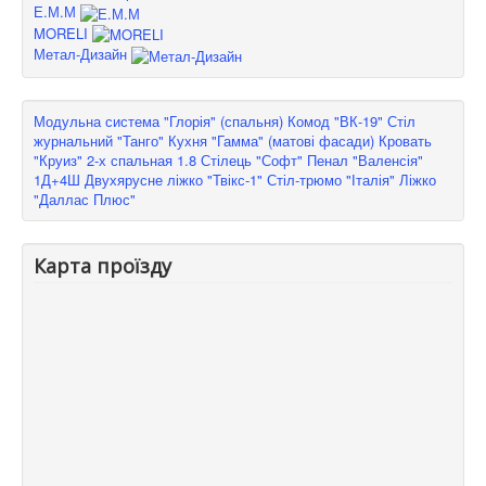
Е.М.М
MORELI
Метал-Дизайн
Модульна система "Глорія" (спальня)
Комод "ВК-19"
Стіл
журнальний "Танго"
Кухня "Гамма" (матові фасади)
Кровать
"Круиз" 2-х спальная 1.8
Стілець "Софт"
Пенал "Валенсія"
1Д+4Ш
Двухярусне ліжко "Твікс-1"
Стіл-трюмо "Італія"
Ліжко
"Даллас Плюс"
Карта проїзду