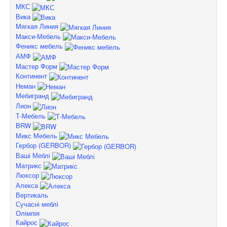
МКС
Вика
Мягкая Линия
Макси-Мебель
Феникс мебель
АМФ
Мастер Форм
Континент
Неман
Мебигранд
Лион
Т-Мебель
BRW
Микс Мебель
Гербор (GERBOR)
Ваші Меблі
Матрикс
Люксор
Алекса
Вертикаль
Сучасні меблі
Олімпія
Кайрос