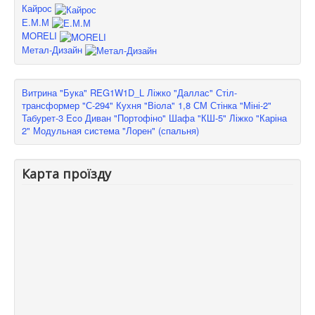
Кайрос
Е.М.М
MORELI
Метал-Дизайн
Витрина "Бука" REG1W1D_L
Ліжко "Даллас"
Стіл-
трансформер "С-294"
Кухня "Віола" 1,8 СМ
Стінка "Міні-2"
Табурет-3 Eco
Диван "Портофіно"
Шафа "КШ-5"
Ліжко "Каріна
2"
Модульная система "Лорен" (спальня)
Карта проїзду