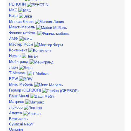
PEHOTIN
МКС
Вика
Мягкая Линия
Макси-Мебель
Феникс мебель
АМФ
Мастер Форм
Континент
Неман
Мебигранд
Лион
Т-Мебель
BRW
Микс Мебель
Гербор (GERBOR)
Ваші Меблі
Матрикс
Люксор
Алекса
Вертикаль
Сучасні меблі
Олімпія