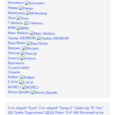
Континент
Неман
Мебигранд
Лион
Т-Мебель
BRW
Микс Мебель
Гербор (GERBOR)
Ваші Меблі
Матрикс
Люксор
Алекса
Вертикаль
Сучасні меблі
Олімпія
Кайрос
Е.М.М
MORELI
Метал-Дизайн
Стіл обідній "Ешлі"
Стіл обідній "Тренд 2"
Тумба під ТВ "Іріс"
2Ш
Тумба "Барселона" 2Д1Ш
Ліжко "Л-9" 900
Кухонний куток