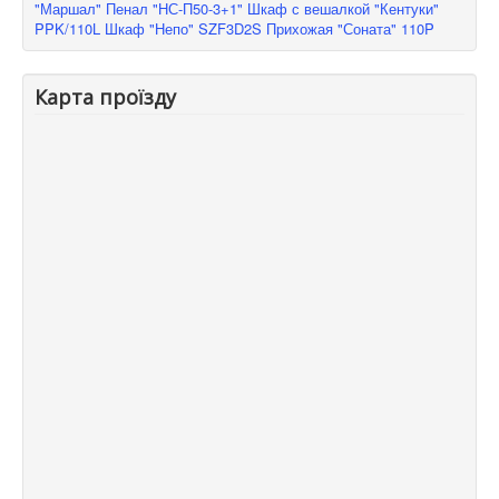
"Маршал"
Пенал "НС-П50-3+1"
Шкаф с вешалкой "Кентуки"
PPK/110L
Шкаф "Непо" SZF3D2S
Прихожая "Соната" 110P
Карта проїзду