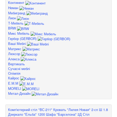
Континент
Неман
Мебигранд
Лион
Т-Мебель
BRW
Микс Мебель
Гербор (GERBOR)
Ваші Меблі
Матрикс
Люксор
Алекса
Вертикаль
Сучасні меблі
Олімпія
Кайрос
Е.М.М
MORELI
Метал-Дизайн
Комп'ютерний стіл "ВС-211"
Кровать "Лилея Новая" 2-сп Ш 1.8
Дзеркало "Ельба" 1200
Шафа "Барселона" 2Д
Стіл