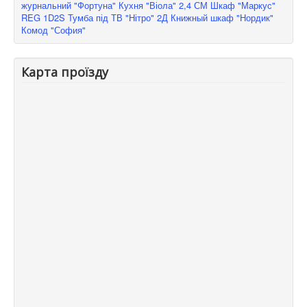
журнальний "Фортуна"
Кухня "Віола" 2,4 СМ
Шкаф "Маркус"
REG 1D2S
Тумба під ТВ "Нітро" 2Д
Книжный шкаф "Нордик"
Комод "София"
Карта проїзду