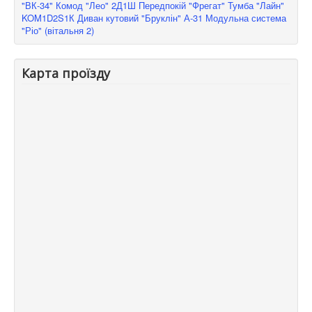
"ВК-34"
Комод "Лео" 2Д1Ш
Передпокій "Фрегат"
Тумба "Лайн"
KOM1D2S1К
Диван кутовий "Бруклін" А-31
Модульна система
"Ріо" (вітальня 2)
Карта проїзду