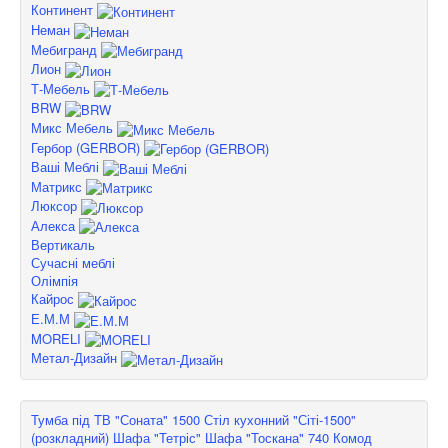
Континент
Неман
Мебигранд
Лион
Т-Мебель
BRW
Микс Мебель
Гербор (GERBOR)
Ваші Меблі
Матрикс
Люксор
Алекса
Вертикаль
Сучасні меблі
Олімпія
Кайрос
Е.М.М
MORELI
Метал-Дизайн
Тумба під TВ "Соната" 1500
Стіл кухонний "Сіті-1500"
(розкладний)
Шафа "Тетріс"
Шафа "Тоскана" 740
Комод