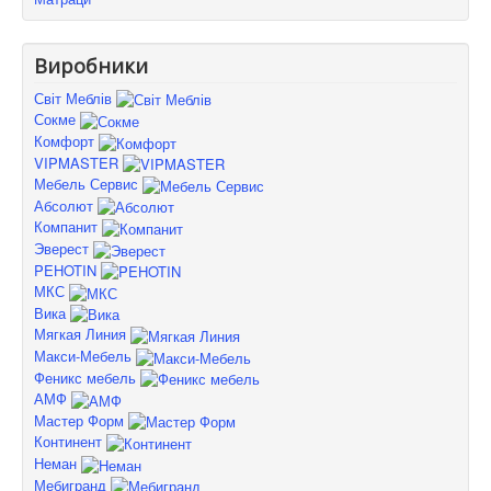
Виробники
Світ Меблів
Сокме
Комфорт
VIPMASTER
Мебель Сервис
Абсолют
Компанит
Эверест
PEHOTIN
МКС
Вика
Мягкая Линия
Макси-Мебель
Феникс мебель
АМФ
Мастер Форм
Континент
Неман
Мебигранд