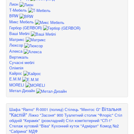
Лион
Т-Мебель
BRW
Микс Мебель
Гербор (GERBOR)
Ваші Меблі
Матрикс
Люксор
Алекса
Вертикаль
Сучасні меблі
Олімпія
Кайрос
Е.М.М
MORELI
Метал-Дизайн
Вітальня
Шафа "Ramo" R-0001 (полиці)
Стілець "Ментос G"
"Каспій"
Ліжко "Засоня" 900
Туалетний столик "Флоріс"
Стіл
обідній "Керамік" (розкладний)
Стіл комп'ютерний "СП-1"
Стелаж кутовий "Віва"
Кухонний куток "Адмірал"
Комод №2
"Сабрина" МДФ