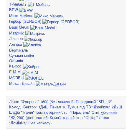
Т-Мебель
BRW
Микс Мебель
Гербор (GERBOR)
Ваші Меблі
Матрикс
Люксор
Алекса
Вертикаль
Сучасні меблі
Олімпія
Кайрос
Е.М.М
MORELI
Метал-Дизайн
Ліжко "Флоренс" 1600 (без ламелей)
Передпокій "ВП-112"
Комод "Вектор" 1Д4Ш
Пенал 10
Тумба під ТВ "Джейкоб" 2Д2Ш
Шафа "Італія"
Комп'ютерний стіл "Паралель"
Cтіл кухонний
"ВХ-290" (розкладний)
Комп'ютерний стіл "Оскар"
Ліжко
"Домініка" (без каркасу)