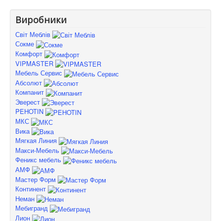
Виробники
Світ Меблів
Сокме
Комфорт
VIPMASTER
Мебель Сервис
Абсолют
Компанит
Эверест
PEHOTIN
МКС
Вика
Мягкая Линия
Макси-Мебель
Феникс мебель
АМФ
Мастер Форм
Континент
Неман
Мебигранд
Лион