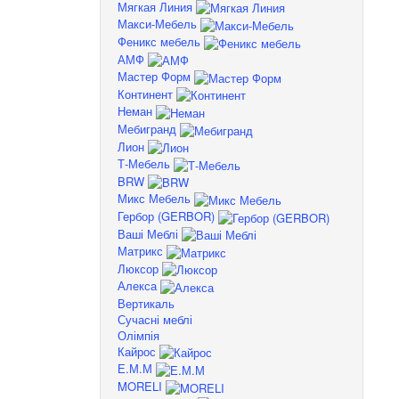
Мягкая Линия
Макси-Мебель
Феникс мебель
АМФ
Мастер Форм
Континент
Неман
Мебигранд
Лион
Т-Мебель
BRW
Микс Мебель
Гербор (GERBOR)
Ваші Меблі
Матрикс
Люксор
Алекса
Вертикаль
Сучасні меблі
Олімпія
Кайрос
Е.М.М
MORELI