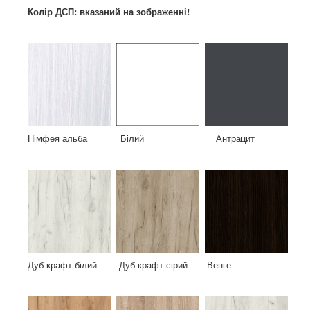
Колір ДСП: вказаний на
зображенні
!
Німфея альба Білий Антрацит
Дуб крафт білий Дуб крафт сірий Венге