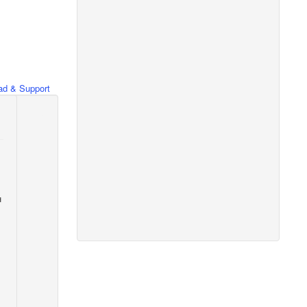
d & Support
н