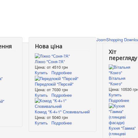
JoomShopping Downloa
ення
Нова ціна
Хіт
перегляду
Ліжко "Соня-7А"
Цена: от
4510 грн
Купить
Подробнее
Вітальня
"Конго"
Передпокій "Персей"
Цена:
10530 гр
Цена: от
7030 грн
Купить
Купить
Подробнее
Подробнее
Комод "К-4+1" Сповивальний
Цена: от
5040 грн
Купить
Подробнее
Кухня "Гамма"
(глянцеві