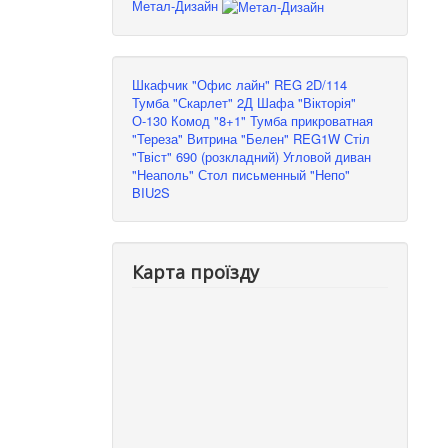
Метал-Дизайн
Шкафчик "Офис лайн" REG 2D/114
Тумба "Скарлет" 2Д
Шафа "Вікторія"
О-130
Комод "8+1"
Тумба прикроватная
"Тереза"
Витрина "Белен" REG1W
Стіл
"Твіст" 690 (розкладний)
Угловой диван
"Неаполь"
Стол письменный "Непо"
BIU2S
Карта проїзду