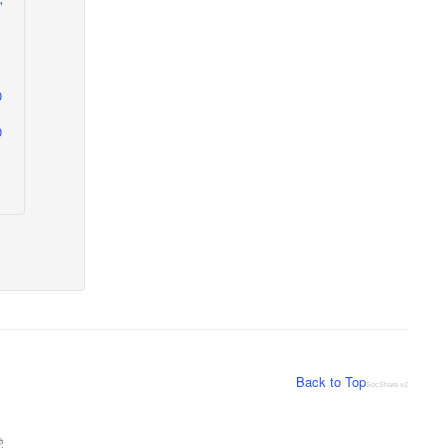
"
0
Back to Top
SocShare v2