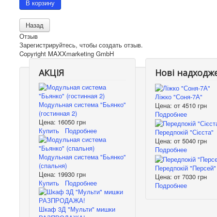
Отзыв
Зарегистрируйтесь, чтобы создать отзыв.
Copyright MAXXmarketing GmbH
АКЦІЯ
Нові надходж
Ліжко "Соня-7А"
Модульная система "Бьянко"
Цена: от
4510 грн
(гостинная 2)
Подробнее
Цена:
16050 грн
Купить
Подробнее
Передпокій "Сієста"
Цена: от
5040 грн
Подробнее
Модульная система "Бьянко"
(спальня)
Передпокій "Персей"
Цена:
19930 грн
Цена: от
7030 грн
Купить
Подробнее
Подробнее
Шкаф 3Д "Мульти" мишки