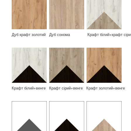
Дуб крафт золотий Дуб сонома Крафт білий+крафт сіри
Крафт білий+венге Крафт сірий+венге Крафт золотий+венге