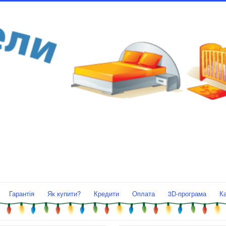
Гарантія
Як купити?
Кредити
Оплата
3D-програма
К