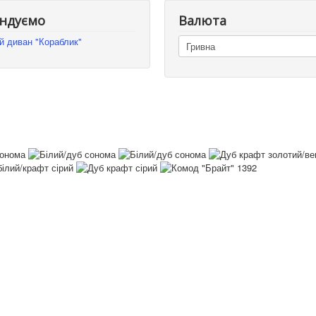
ндуємо
Валюта
й диван "Кораблик"