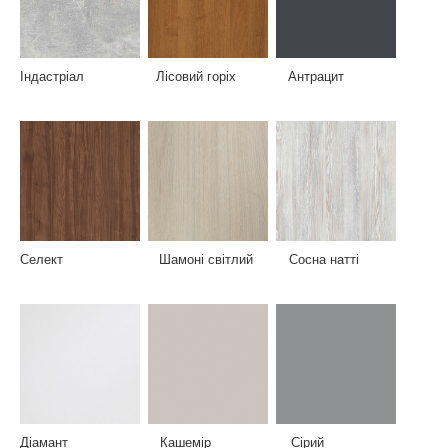
Індастріал Лісовий горіх Антрацит
Селект Шамоні світлий Сосна натті
Діамант Кашемір Сірий