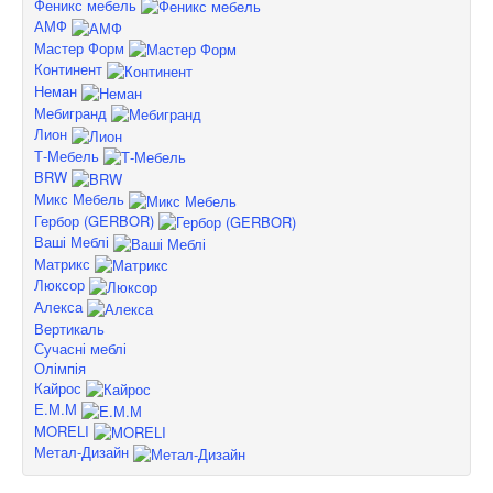
Феникс мебель
АМФ
Мастер Форм
Континент
Неман
Мебигранд
Лион
Т-Мебель
BRW
Микс Мебель
Гербор (GERBOR)
Ваші Меблі
Матрикс
Люксор
Алекса
Вертикаль
Сучасні меблі
Олімпія
Кайрос
Е.М.М
MORELI
Метал-Дизайн