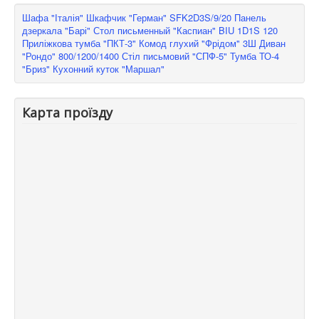
Шафа "Італія"
Шкафчик "Герман" SFK2D3S/9/20
Панель
дзеркала "Барі"
Стол письменный "Каспиан" BIU 1D1S 120
Приліжкова тумба "ПКТ-3"
Комод глухий "Фрідом" 3Ш
Диван
"Рондо" 800/1200/1400
Стіл письмовий "СПФ-5"
Тумба ТО-4
"Бриз"
Кухонний куток "Маршал"
Карта проїзду