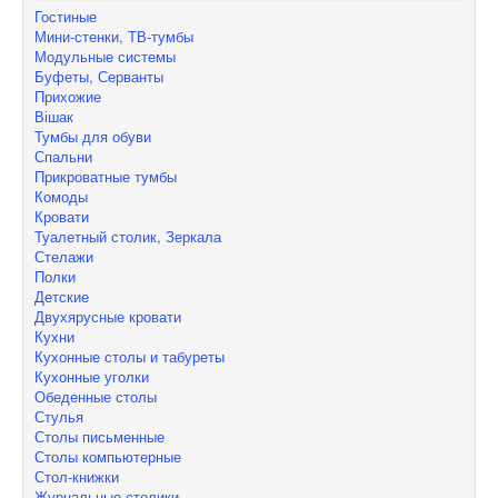
Гостиные
Мини-стенки, ТВ-тумбы
Модульные системы
Буфеты, Серванты
Прихожие
Вішак
Тумбы для обуви
Спальни
Прикроватные тумбы
Комоды
Кровати
Туалетный столик, Зеркала
Стелажи
Полки
Детские
Двухярусные кровати
Кухни
Кухонные столы и табуреты
Кухонные уголки
Обеденные столы
Стулья
Столы письменные
Столы компьютерные
Стол-книжки
Журнальные столики