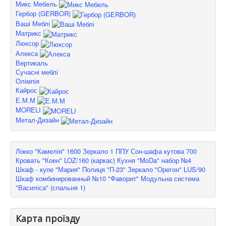
Микс Мебель
Гербор (GERBOR)
Ваші Меблі
Матрикс
Люксор
Алекса
Вертикаль
Сучасні меблі
Олімпія
Кайрос
Е.М.М
MORELI
Метал-Дизайн
Ліжко "Камелія" 1600
Зеркало 1 ППУ
Сон-шафа кутова 700
Кровать "Коен" LOZ/160 (каркас)
Кухня "MoDa" набор №4
Шкаф - купе "Мария"
Полиця "П-23"
Зеркало "Орегон" LUS/90
Шкаф комбинированный №10 "Фаворит"
Модульна система
"Василіса" (спальня 1)
Карта проїзду