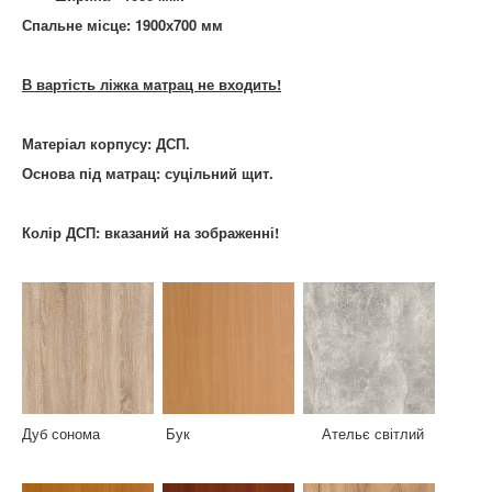
Спальне місце: 1900х700 мм
В вартість ліжка матрац не входить!
Матеріал корпусу: ДСП.
Основа під матрац: суцільний щит.
Колір ДСП: вказаний на зображенні!
Дуб сонома Бук Ательє світлий