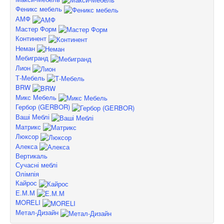
Феникс мебель
АМФ
Мастер Форм
Континент
Неман
Мебигранд
Лион
Т-Мебель
BRW
Микс Мебель
Гербор (GERBOR)
Ваші Меблі
Матрикс
Люксор
Алекса
Вертикаль
Сучасні меблі
Олімпія
Кайрос
Е.М.М
MORELI
Метал-Дизайн