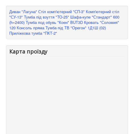
Диван "Лагуна"
Стіл комп'ютерний "СП-3"
Комп'ютерний стіл
"СУ-13"
Тумба під взуття "ТО-25"
Шафа-купе "Стандарт" 600
(h=2400)
Тумба под обувь "Коен" BUT3D
Кровать "Соломия"
120
Консоль пряма
Тумба під ТВ "Орегон" 1Д1Ш (02)
Приліжкова тумба "ПКТ-2"
Карта проїзду