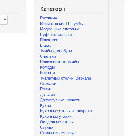
Категорії
Гостиные
Мини-стенки, ТВ-тумбы
Модульные системы
Буфеты, Серванты
Прихожие
Вішак
Тумбы для обуви
Спальни
Прикроватные тумбы
Комоды
Кровати
Туалетный столик, Зеркала
Стелажи
Полки
Детские
Двухярусные кровати
Кухни
Кухонные столы и табуреты
Кухонные уголки
Обеденные столы
Стулья
Столы письменные