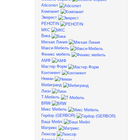
Абсолют
Компанит
Эверест
PEHOTIN
МКС
Вика
Мягкая Линия
Макси-Мебель
Феникс мебель
АМФ
Мастер Форм
Континент
Неман
Мебигранд
Лион
Т-Мебель
BRW
Микс Мебель
Гербор (GERBOR)
Ваші Меблі
Матрикс
Люксор
Алекса