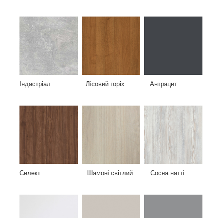
Індастріал Лісовий горіх Антрацит
Селект Шамоні світлий Сосна натті