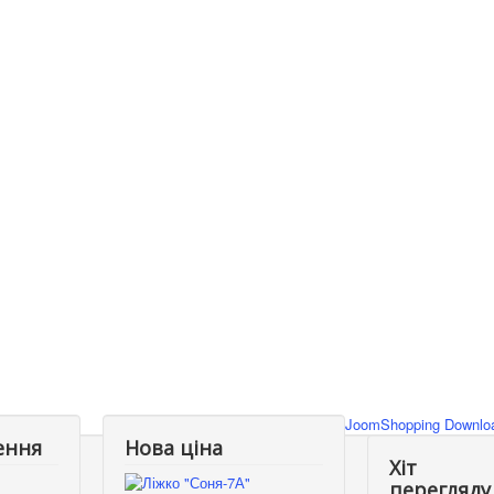
JoomShopping Downloa
ення
Нова ціна
Хіт
перегляду