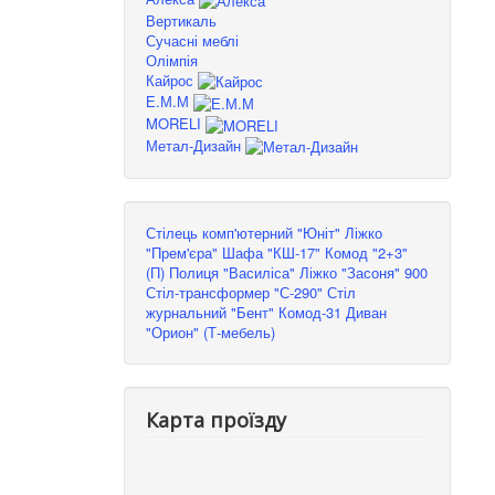
Вертикаль
Сучасні меблі
Олімпія
Кайрос
Е.М.М
MORELI
Метал-Дизайн
Стілець комп'ютерний "Юніт"
Ліжко
"Прем'єра"
Шафа "КШ-17"
Комод "2+3"
(П)
Полиця "Василіса"
Ліжко "Засоня" 900
Стіл-трансформер "С-290"
Стіл
журнальний "Бент"
Комод-31
Диван
"Орион" (Т-мебель)
Карта проїзду