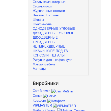
Столы компьютерные
Стол-книжки
Журнальные столики
Пеналы, Витрины
Шкафы
Шкафы-купе
ОДНОДВЕРНЫЕ УГЛОВЫЕ
ДВУХДВЕРНЫЕ УГЛОВЫЕ
ДВУХДВЕРНЫЕ
ТРЁХДВЕРНЫЕ
ЧЕТЫРЁХДВЕРНЫЕ
ШКАФЫ-КУПЕ ПОД ТВ
КОНСОЛИ, ПЕНАЛЫ
Рисунки для шкафов купе
Мягкая мебель
Матраци
Виробники
Світ Меблів
Сокме
Комфорт
VIPMASTER
Мебель Сервис