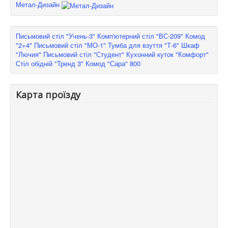
Метал-Дизайн
Письмовий стіл "Учень-3"
Комп'ютерний стіл "ВС-209"
Комод
"2+4"
Письмовий стіл "МО-1"
Тумба для взуття "Т-6"
Шкаф
"Лючия"
Письмовий стіл "Студент"
Кухонний куток "Комфорт"
Стіл обідній "Тренд 3"
Комод "Сара" 800
Карта проїзду