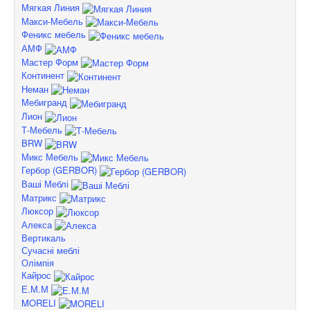
Мягкая Линия
Макси-Мебель
Феникс мебель
АМФ
Мастер Форм
Континент
Неман
Мебигранд
Лион
Т-Мебель
BRW
Микс Мебель
Гербор (GERBOR)
Ваші Меблі
Матрикс
Люксор
Алекса
Вертикаль
Сучасні меблі
Олімпія
Кайрос
Е.М.М
MORELI