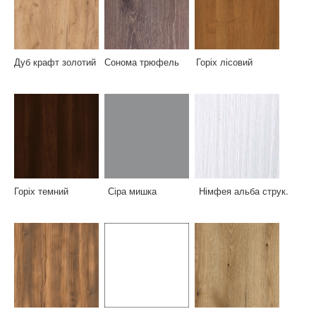
Дуб крафт золотий Сонома трюфель Горіх лісовий
Горіх темний Сіра мишка Німфея альба струк.