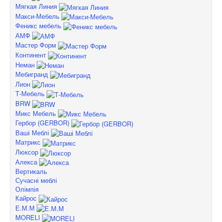
Мягкая Линия
Макси-Мебель
Феникс мебель
АМФ
Мастер Форм
Континент
Неман
Мебигранд
Лион
Т-Мебель
BRW
Микс Мебель
Гербор (GERBOR)
Ваші Меблі
Матрикс
Люксор
Алекса
Вертикаль
Сучасні меблі
Олімпія
Кайрос
Е.М.М
MORELI