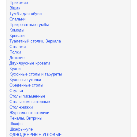
Прихожие
Вішак
Тумбы для обуви
Спальни
Прикроватные тумбы
Комоды
Кровати
Туалетный столик, Зеркала
Стелажи
Полки
Детские
Двухярусные кровати
Кухни
Кухонные столы и табуреты
Кухонные уголки
Обеденные столы
Стулья
Столы письменные
Столы компьютерные
Стол-книжки
Журнальные столики
Пеналы, Витрины
Шкафы
Шкафы-купе
ОДНОДВЕРНЫЕ УГЛОВЫЕ