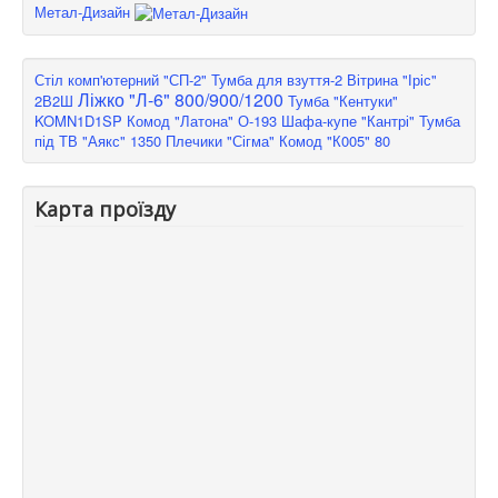
Метал-Дизайн
Стіл комп'ютерний "СП-2"
Тумба для взуття-2
Вітрина "Іріс"
Ліжко "Л-6" 800/900/1200
2В2Ш
Тумба "Кентуки"
KOMN1D1SP
Комод "Латона" О-193
Шафа-купе "Кантрі"
Тумба
під ТВ "Аякс" 1350
Плечики "Сігма"
Комод "К005" 80
Карта проїзду