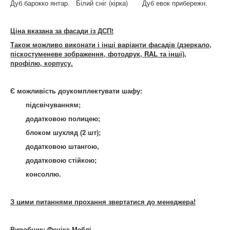
Дуб барокко янтар. Білий сніг (кірка) Дуб евок прибережн.
Ціна вказана за фасади із ДСП!
Також можливо виконати і інші варіанти фасадів (дзеркало,
піскостуменеве зображення, фотодрук, RAL та інші),
профілю, корпусу.
Є можливість доукомплектувати шафу:
підсвічуванням;
додатковою полицею;
блоком шухляд (2 шт);
додатковою штангою,
додатковою стійкою;
консоллю.
З цими питаннями прохання звертатися до менеджера!
Виробник: Фенікс Меблі