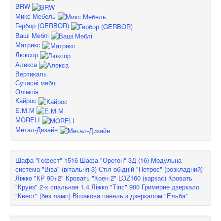
BRW
Микс Мебель
Гербор (GERBOR)
Ваші Меблі
Матрикс
Люксор
Алекса
Вертикаль
Сучасні меблі
Олімпія
Кайрос
Е.М.М
MORELI
Метал-Дизайн
Шафа "Гефест" 1516
Шафа "Орегон" 3Д (16)
Модульна
система "Віва" (вітальня 3)
Стіл обідній "Петрос" (розкладний)
Ліжко "КР 90+2"
Кровать "Коен 2" LOZ160 (каркас)
Кровать
"Круиз" 2-х спальная 1.4
Ліжко "Тіпс" 900
Гримерне дзеркало
"Квест" (без ламп)
Вішакова панель з дзеркалом "Ельба"