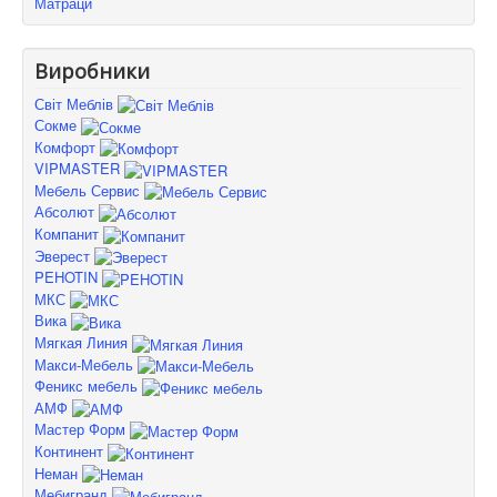
Матраци
Виробники
Світ Меблів
Сокме
Комфорт
VIPMASTER
Мебель Сервис
Абсолют
Компанит
Эверест
PEHOTIN
МКС
Вика
Мягкая Линия
Макси-Мебель
Феникс мебель
АМФ
Мастер Форм
Континент
Неман
Мебигранд