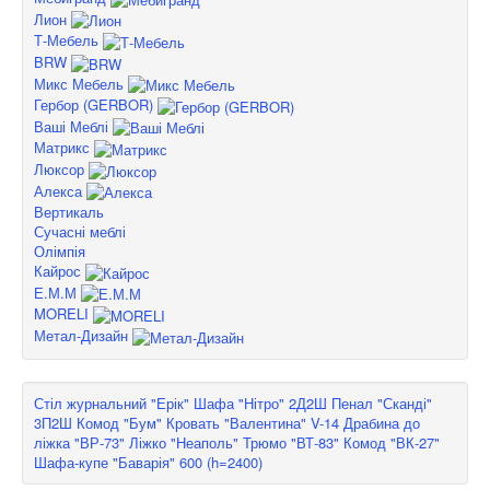
Лион
Т-Мебель
BRW
Микс Мебель
Гербор (GERBOR)
Ваші Меблі
Матрикс
Люксор
Алекса
Вертикаль
Сучасні меблі
Олімпія
Кайрос
Е.М.М
MORELI
Метал-Дизайн
Стіл журнальний "Ерік"
Шафа "Нітро" 2Д2Ш
Пенал "Сканді"
3П2Ш
Комод "Бум"
Кровать "Валентина" V-14
Драбина до
ліжка "ВР-73"
Ліжко "Неаполь"
Трюмо "ВТ-83"
Комод "ВК-27"
Шафа-купе "Баварія" 600 (h=2400)