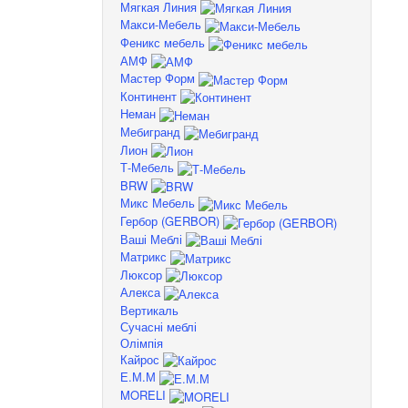
Мягкая Линия
Макси-Мебель
Феникс мебель
АМФ
Мастер Форм
Континент
Неман
Мебигранд
Лион
Т-Мебель
BRW
Микс Мебель
Гербор (GERBOR)
Ваші Меблі
Матрикс
Люксор
Алекса
Вертикаль
Сучасні меблі
Олімпія
Кайрос
Е.М.М
MORELI