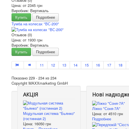
Отзывов (0)
Цена: от
2345 грн
Виробник: Вертикаль
Купить
Подробнее
Тумба на колесах "ВС-200"
Отзывов (0)
Цена: от
1930 грн
Виробник: Вертикаль
Купить
Подробнее
11
12
13
14
15
16
17
18
Показано 229 - 234 из 234
Copyright MAXXmarketing GmbH
АКЦІЯ
Нові надходж
Ліжко "Соня-7А"
Модульная система "Бьянко"
Цена: от
4510 грн
(гостинная 2)
Подробнее
Цена:
16050 грн
Купить
Подробнее