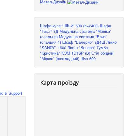
Метал-Дизайн
Шафа-купе "ШК-2" 600 (h=2400)
Шафа
"Твіст" 3Д
Модульна система "Моніка"
(спальня)
Модульна система "Бриз"
(спальня 1)
Шкаф "Валерио" 3Д4Ш
Ліжко
"SANDY" 1600
Ліжко "Венера"
Тумба
"Кристина" KOM 1D1SP (В)
Стіл обідній
"Міраж" (розкладний)
Шуз 600
Карта проїзду
d & Support