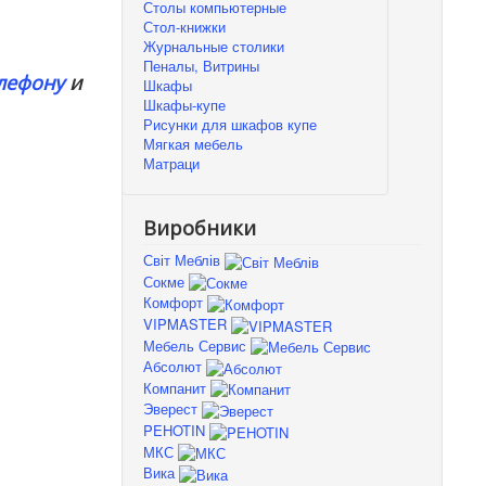
Столы компьютерные
Стол-книжки
Журнальные столики
Пеналы, Витрины
лефону
и
Шкафы
Шкафы-купе
Рисунки для шкафов купе
Мягкая мебель
Матраци
Виробники
Світ Меблів
Сокме
Комфорт
VIPMASTER
Мебель Сервис
Абсолют
Компанит
Эверест
PEHOTIN
МКС
Вика