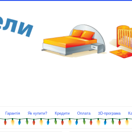
Гарантія
Як купити?
Кредити
Оплата
3D-програма
К