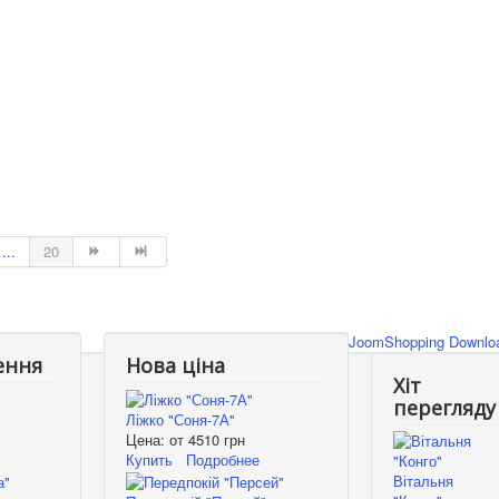
...
20
JoomShopping Downloa
ення
Нова ціна
Хіт
перегляду
Ліжко "Соня-7А"
Цена: от
4510 грн
Купить
Подробнее
Вітальня