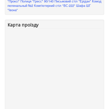
"Проксі"
Полиця "Гресс" 90/140
Письмовий стіл "Ерідан"
Комод
пеленальный №2
Комп'ютерний стіл "ВС-222"
Шафа ШГ
"Івона"
Карта проїзду