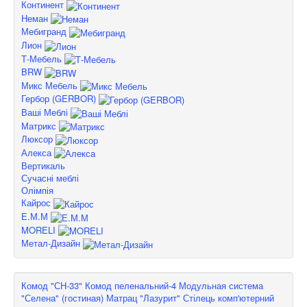
Континент
Неман
Мебигранд
Лион
Т-Мебель
BRW
Микс Мебель
Гербор (GERBOR)
Ваші Меблі
Матрикс
Люксор
Алекса
Вертикаль
Сучасні меблі
Олімпія
Кайрос
Е.М.М
MORELI
Метал-Дизайн
Комод "СН-33"
Комод пеленальний-4
Модульная система
"Селена" (гостиная)
Матрац "Лазурит"
Стілець комп'ютерний