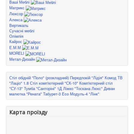
Ваші Меблі
Матрикс
Люксор
Алекса
Вертикаль
Сучасні меблі
Олімпія
Кайрос
Е.М.М
MORELI
Метал-Дизайн
Стіл обідній "Поло" (розкладний)
Передпокій "Лідія"
Комод ТВ
"Лаціо" 1.8
Стіл комп'ютерний "СК-10"
Комп'ютерний стіл
"СУ-13"
Тумба "Санторіні" 1Д
Ліжко "Тоскана Люкс"
Диван
малютка "Рената"
Табурет-3 Eco
Модуль-4 "Лінк"
Карта проїзду