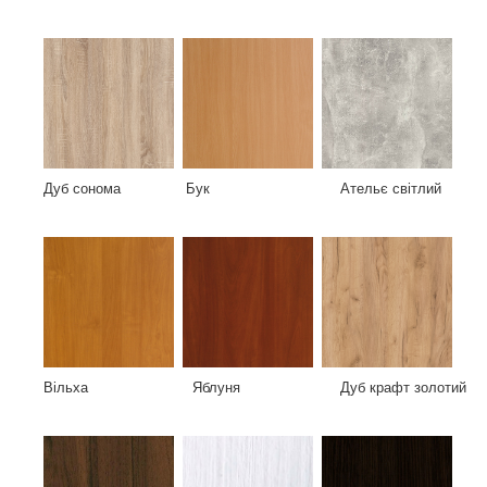
Дуб сонома Бук Ательє світлий
Вільха Яблуня Дуб крафт золотий