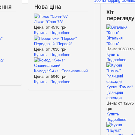
JoomShopping Downloa
ення
Нова ціна
Хіт
перегляду
Ліжко "Соня-7А"
Цена: от
4510 грн
Купить
Подробнее
Вітальня
"Конго"
Передпокій "Персей"
Цена:
10530 гр
Цена: от
7030 грн
Купить
Купить
Подробнее
Подробнее
Комод "К-4+1" Сповивальний
Цена: от
5040 грн
Купить
Подробнее
Кухня "Гамма"
(глянцеві
фасади)
Цена: от
12675
грн
Купить
Подробнее