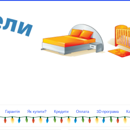
Гарантія
Як купити?
Кредити
Оплата
3D-програма
К