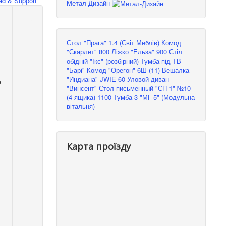
d & Support
Метал-Дизайн
Стол "Прага" 1.4 (Світ Меблів)
Комод
"Скарлет" 800
Ліжко "Ельза" 900
Стіл
обідній "Ікс" (розбірний)
Тумба під ТВ
"Барі"
Комод "Орегон" 6Ш (11)
Вешалка
"Индиана" JWIE 60
Уловой диван
н
"Винсент"
Стол письменный "СП-1" №10
(4 ящика) 1100
Тумба-3 "МГ-5" (Модульна
вітальня)
Карта проїзду