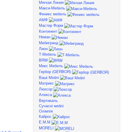
Мягкая Линия
Макси-Мебель
Феникс мебель
АМФ
Мастер Форм
Континент
Неман
Мебигранд
Лион
Т-Мебель
BRW
Микс Мебель
Гербор (GERBOR)
Ваші Меблі
Матрикс
Люксор
Алекса
Вертикаль
Сучасні меблі
Олімпія
Кайрос
Е.М.М
MORELI