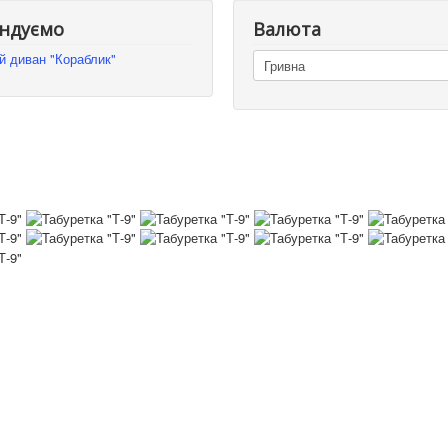
ндуємо
Валюта
й диван "Кораблик"