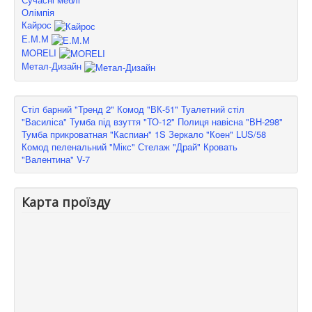
Олімпія
Кайрос
Е.М.М
MORELI
Метал-Дизайн
Стіл барний "Тренд 2"
Комод "ВК-51"
Туалетний стіл
"Василіса"
Тумба під взуття "ТО-12"
Полиця навісна "ВН-298"
Тумба прикроватная "Каспиан" 1S
Зеркало "Коен" LUS/58
Комод пеленальний "Мікс"
Стелаж "Драй"
Кровать
"Валентина" V-7
Карта проїзду