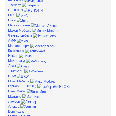
Эверест
PEHOTIN
МКС
Вика
Мягкая Линия
Макси-Мебель
Феникс мебель
АМФ
Мастер Форм
Континент
Неман
Мебигранд
Лион
Т-Мебель
BRW
Микс Мебель
Гербор (GERBOR)
Ваші Меблі
Матрикс
Люксор
Алекса
Вертикаль
Сучасні меблі