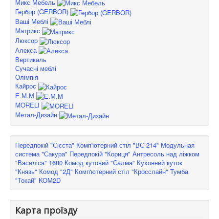
Микс Мебель
Гербор (GERBOR)
Ваші Меблі
Матрикс
Люксор
Алекса
Вертикаль
Сучасні меблі
Олімпія
Кайрос
Е.М.М
MORELI
Метал-Дизайн
Передпокій "Сієста"
Комп'ютерний стіл "ВС-214"
Модульная
система "Сакура"
Передпокій "Кориця"
Антресоль над ліжком
"Василіса" 1680
Комод кутовий "Салма"
Кухонний куток
"Князь"
Комод "2Д"
Комп'ютерний стіл "Кросслайн"
Тумба
"Токай" KOM2D
Карта проїзду