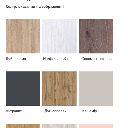
Колір: вказаний на зображенні!
Дуб сонома Німфея альба Сонома трюфель
Антрацит Дуб аппалачі Кашемір