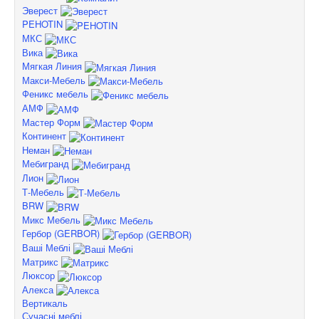
Эверест
PEHOTIN
МКС
Вика
Мягкая Линия
Макси-Мебель
Феникс мебель
АМФ
Мастер Форм
Континент
Неман
Мебигранд
Лион
Т-Мебель
BRW
Микс Мебель
Гербор (GERBOR)
Ваші Меблі
Матрикс
Люксор
Алекса
Вертикаль
Сучасні меблі