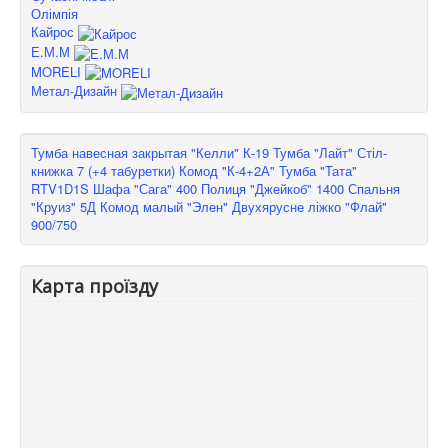
Олімпія
Кайрос
Е.М.М
MORELI
Метал-Дизайн
Тумба навесная закрытая "Келли" К-19
Тумба "Лайт"
Стіл-
книжка 7 (+4 табуретки)
Комод "К-4+2А"
Тумба "Тата"
RTV1D1S
Шафа "Сага" 400
Полиця "Джейкоб" 1400
Спальня
"Круиз" 5Д
Комод малый "Элен"
Двухярусне ліжко "Флай"
900/750
Карта проїзду