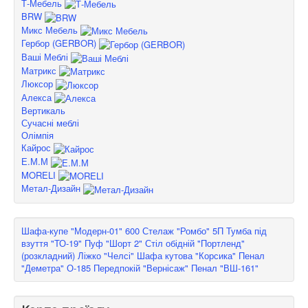
Т-Мебель
BRW
Микс Мебель
Гербор (GERBOR)
Ваші Меблі
Матрикс
Люксор
Алекса
Вертикаль
Сучасні меблі
Олімпія
Кайрос
Е.М.М
MORELI
Метал-Дизайн
Шафа-купе "Модерн-01" 600
Стелаж "Ромбо" 5П
Тумба під
взуття "ТО-19"
Пуф "Шорт 2"
Стіл обідній "Портленд"
(розкладний)
Ліжко "Челсі"
Шафа кутова "Корсика"
Пенал
"Деметра" О-185
Передпокій "Вернісаж"
Пенал "ВШ-161"