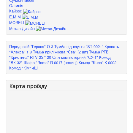
Сучасні меблі
Олімпія
Кайрос
Е.М.М
MORELI
Метал-Дизайн
Передпокій "Геракл" О-3
Тумба під взуття "SТ-0021"
Кровать
"Алекса" 1.8
Тумба приліжкова "Єва" (2 шт)
Тумба РТВ
"Кристина" RTV 2S/120
Стіл комп'ютерний "СУ-1"
Комод
"ВК-32"
Шафа "Ramo" R-0017 (полиці)
Комод "Kuba" K-0002
Комод "Кім" 4Ш
Карта проїзду