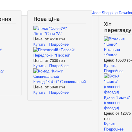
JoomShopping Downloa
ення
Нова ціна
Хіт
перегляду
Ліжко "Соня-7А"
Цена: от
4510 грн
Купить
Подробнее
Вітальня
"Конго"
Передпокій "Персей"
Цена:
10530 гр
Цена: от
7030 грн
Купить
Купить
Подробнее
Подробнее
Комод "К-4+1" Сповивальний
Цена: от
5040 грн
Купить
Подробнее
Кухня "Гамма"
(глянцеві
фасади)
Цена: от
12675
грн
Купить
Подробнее