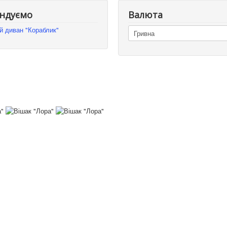
ндуємо
Валюта
й диван "Кораблик"