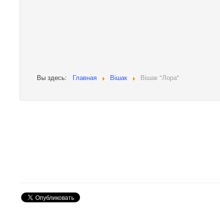
Вы здесь:
Главная
Вішак
Вішак "Лора"