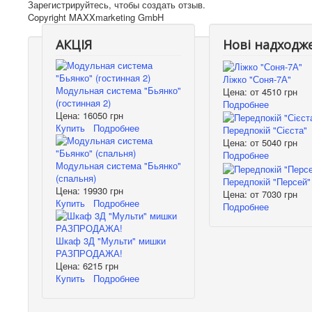
Зарегистрируйтесь, чтобы создать отзыв.
Copyright MAXXmarketing GmbH
АКЦІЯ
Нові надходж
Ліжко "Соня-7А"
Модульная система "Бьянко"
Цена: от
4510 грн
(гостинная 2)
Подробнее
Цена:
16050 грн
Купить
Подробнее
Передпокій "Сієста"
Цена: от
5040 грн
Подробнее
Модульная система "Бьянко"
(спальня)
Передпокій "Персей"
Цена:
19930 грн
Цена: от
7030 грн
Купить
Подробнее
Подробнее
Шкаф 3Д "Мульти" мишки
РАЗПРОДАЖА!
Цена:
6215 грн
Купить
Подробнее