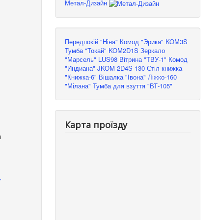
Метал-Дизайн
Передпокій "Ніна"
Комод "Эрика" KOM3S
Тумба "Токай" KOM2D1S
Зеркало
"Марсель" LUS98
Вітрина "ТВУ-1"
Комод
"Индиана" JKOM 2D4S 130
Стіл-книжка
"Книжка-6"
Вішалка "Івона"
Ліжко-160
"Мілана"
Тумба для взуття "ВТ-105"
Карта проїзду
н
"