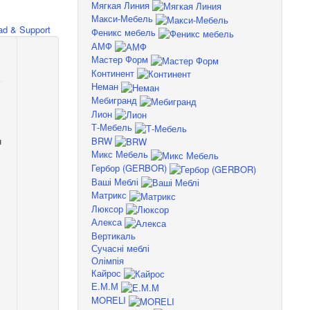
Мягкая Линия
Макси-Мебель
d & Support
Феникс мебель
АМФ
Мастер Форм
Континент
Неман
Мебигранд
Лион
Т-Мебель
BRW
н
Микс Мебель
Гербор (GERBOR)
Ваші Меблі
Матрикс
Люксор
Алекса
Вертикаль
Сучасні меблі
Олімпія
Кайрос
Е.М.М
MORELI