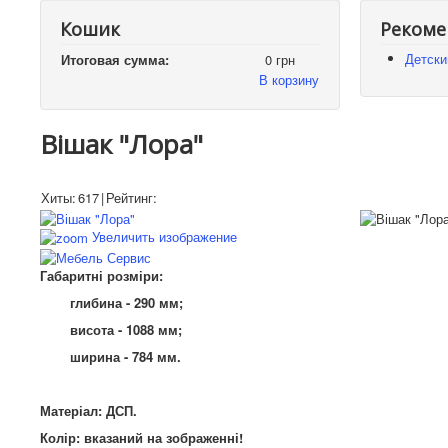
Кошик
Рекоме
Детски
Итоговая сумма:
0 грн
В корзину
Вішак "Лора"
Хиты:
617
|
Рейтинг:
Увеличить изображение
Габаритні розміри:
глибина - 290 мм;
висота - 1088 мм;
ширина - 784 мм.
Матеріал: ДСП.
Колір: вказаний на
зображенні
!