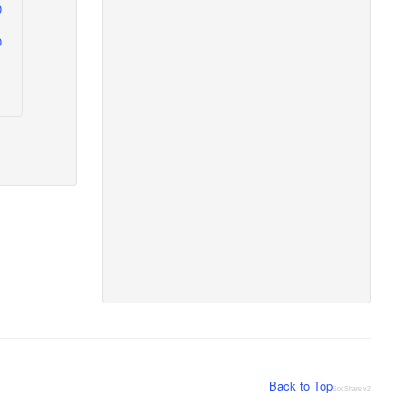
0
Back to Top
SocShare v2