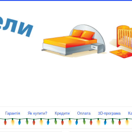
Гарантія
Як купити?
Кредити
Оплата
3D-програма
К