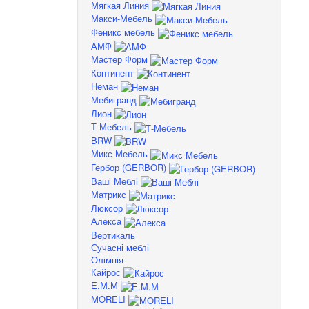
Мягкая Линия
Макси-Мебель
Феникс мебель
АМФ
Мастер Форм
Континент
Неман
Мебигранд
Лион
Т-Мебель
BRW
Микс Мебель
Гербор (GERBOR)
Ваші Меблі
Матрикс
Люксор
Алекса
Вертикаль
Сучасні меблі
Олімпія
Кайрос
Е.М.М
MORELI