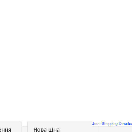
JoomShopping Downloa
ення
Нова ціна