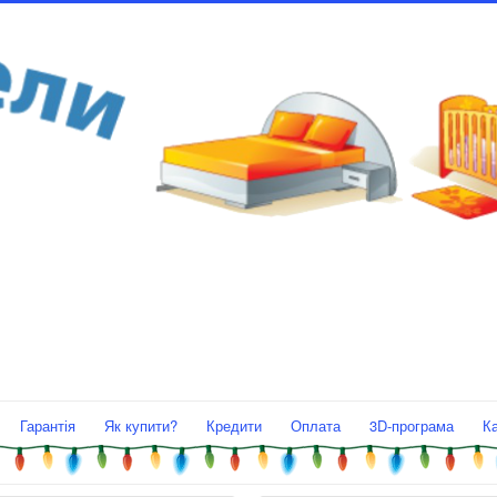
Гарантія
Як купити?
Кредити
Оплата
3D-програма
К