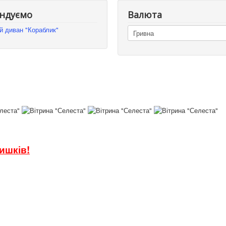
ндуємо
Валюта
й диван "Кораблик"
ишків!