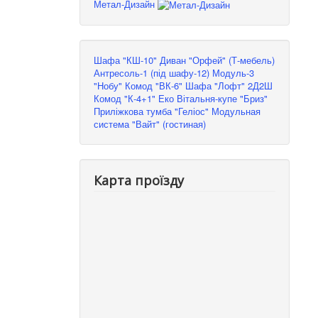
Метал-Дизайн
Шафа "КШ-10"
Диван "Орфей" (Т-мебель)
Антресоль-1 (під шафу-12)
Модуль-3
"Нобу"
Комод "ВК-6"
Шафа "Лофт" 2Д2Ш
Комод "К-4+1" Еко
Вітальня-купе "Бриз"
Приліжкова тумба "Геліос"
Модульная
система "Вайт" (гостиная)
Карта проїзду