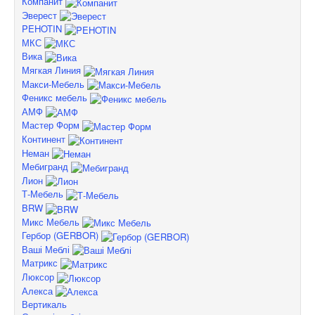
Компанит
Эверест
PEHOTIN
МКС
Вика
Мягкая Линия
Макси-Мебель
Феникс мебель
АМФ
Мастер Форм
Континент
Неман
Мебигранд
Лион
Т-Мебель
BRW
Микс Мебель
Гербор (GERBOR)
Ваші Меблі
Матрикс
Люксор
Алекса
Вертикаль