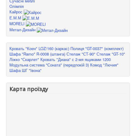
Сучасні меблі
Олімпія
Кайрос
Е.М.М
MORELI
Метал-Дизайн
Кровать "Коен" LOZ/160 (каркас)
Полиця "GT-0037" (комплект)
Шафа "Ramo" R-0008 (штанга)
Стелаж "СТ-90"
Стелаж "GT-10"
Ліжко "Скарлет"
Кровать "Диана" с 2-мя ящиками 1200
Модульна система "Соната" (передпокій 3)
Комод "Лючия"
Шафа ШГ "Івона"
Карта проїзду