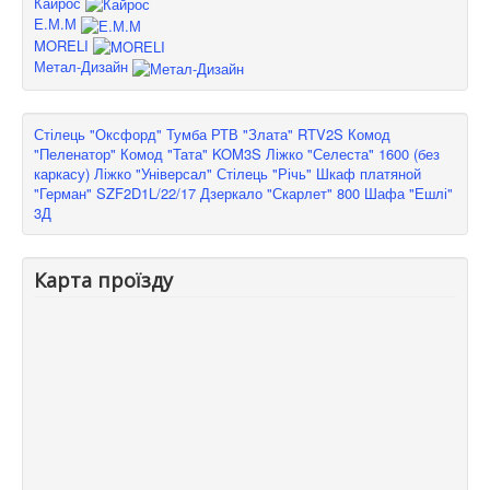
Кайрос
Е.М.М
MORELI
Метал-Дизайн
Стілець "Оксфорд"
Тумба РТВ "Злата" RTV2S
Комод
"Пеленатор"
Комод "Тата" KOM3S
Ліжко "Селеста" 1600 (без
каркасу)
Ліжко "Універсал"
Стілець "Річь"
Шкаф платяной
"Герман" SZF2D1L/22/17
Дзеркало "Скарлет" 800
Шафа "Ешлі"
3Д
Карта проїзду