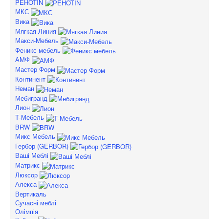
PEHOTIN
МКС
Вика
Мягкая Линия
Макси-Мебель
Феникс мебель
АМФ
Мастер Форм
Континент
Неман
Мебигранд
Лион
Т-Мебель
BRW
Микс Мебель
Гербор (GERBOR)
Ваші Меблі
Матрикс
Люксор
Алекса
Вертикаль
Сучасні меблі
Олімпія