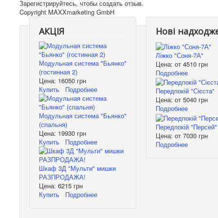
Зарегистрируйтесь, чтобы создать отзыв.
Copyright MAXXmarketing GmbH
АКЦІЯ
Нові надходж
Ліжко "Соня-7А"
Модульная система "Бьянко"
Цена: от
4510 грн
(гостинная 2)
Подробнее
Цена:
16050 грн
Купить
Подробнее
Передпокій "Сієста"
Цена: от
5040 грн
Подробнее
Модульная система "Бьянко"
(спальня)
Передпокій "Персей"
Цена:
19930 грн
Цена: от
7030 грн
Купить
Подробнее
Подробнее
Шкаф 3Д "Мульти" мишки
РАЗПРОДАЖА!
Цена:
6215 грн
Купить
Подробнее