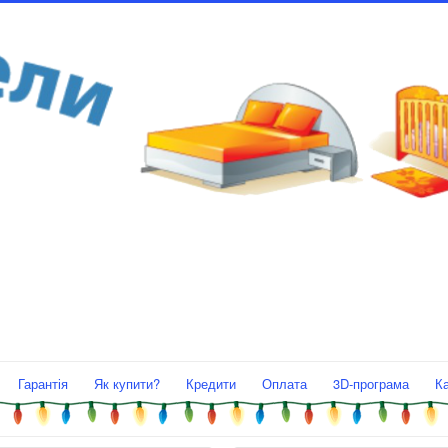
Гарантія
Як купити?
Кредити
Оплата
3D-програма
К