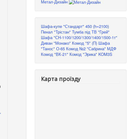
Метал-Дизайн
Шафа-купе "Стандарт" 450 (h=2100)
Пенал "Трістан"
Тумба під ТВ "Грей"
Шафа "СН-1100/1200/1300/1400/1500-1т"
Диван "Монако"
Комод "5" (П)
Шафа
"Танос" О-65
Комод №2 "Сабрина" МДФ
Комод "ВК-21"
Комод "Эрика" KOM3S
Карта проїзду
н
"