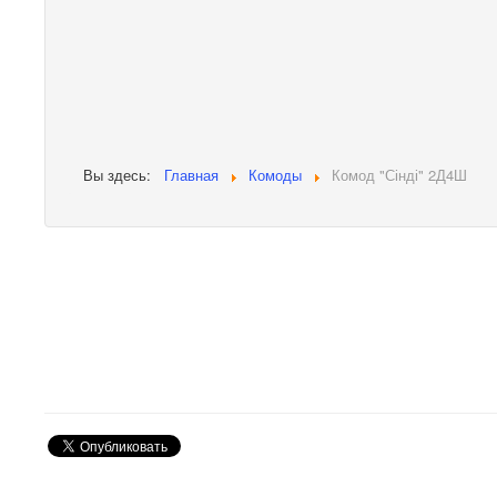
Вы здесь:
Главная
Комоды
Комод "Сінді" 2Д4Ш