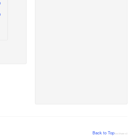
0
Back to Top
SocShare v2