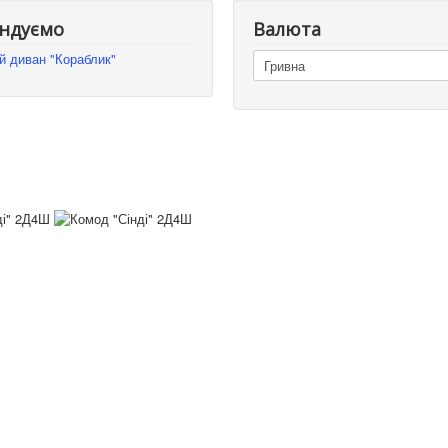
ндуємо
Валюта
й диван "Кораблик"