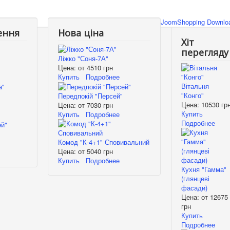
JoomShopping Downloa
ення
Нова ціна
Хіт
перегляду
Ліжко "Соня-7А"
Цена: от
4510 грн
Купить
Подробнее
Вітальня
"Конго"
Передпокій "Персей"
Цена:
10530 гр
Цена: от
7030 грн
Купить
Купить
Подробнее
Подробнее
Комод "К-4+1" Сповивальний
Цена: от
5040 грн
Купить
Подробнее
Кухня "Гамма"
(глянцеві
фасади)
Цена: от
12675
грн
Купить
Подробнее