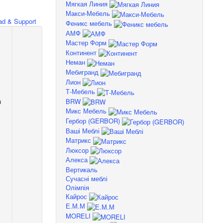
Мягкая Линия
Макси-Мебель
d & Support
Феникс мебель
АМФ
Мастер Форм
Континент
Неман
Мебигранд
Лион
Т-Мебель
BRW
н
Микс Мебель
Гербор (GERBOR)
Ваші Меблі
Матрикс
Люксор
Алекса
Вертикаль
Сучасні меблі
Олімпія
Кайрос
Е.М.М
MORELI