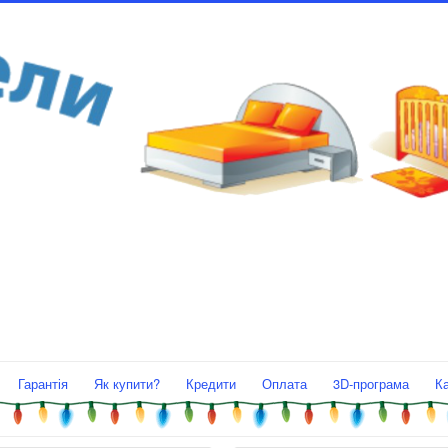
Гарантія
Як купити?
Кредити
Оплата
3D-програма
К