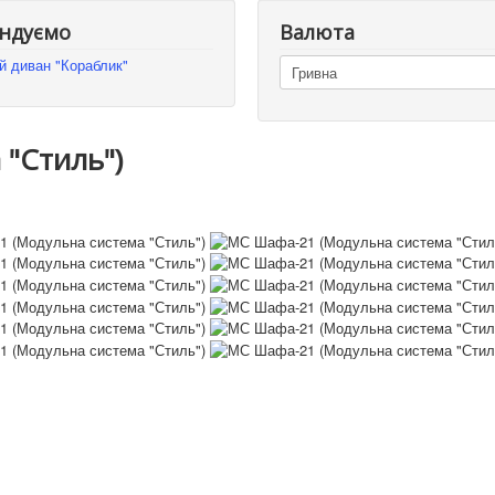
ндуємо
Валюта
й диван "Кораблик"
"Стиль")