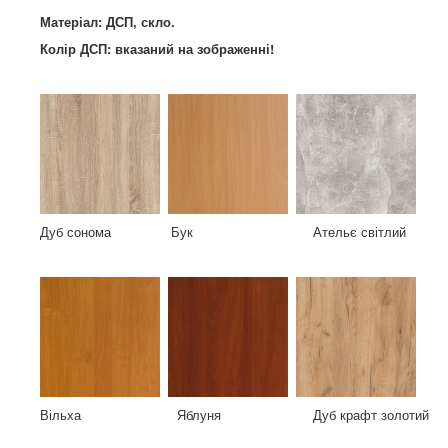
Матеріал: ДСП, скло.
Колір ДСП: вказаний на зображенні!
Дуб сонома Бук Ательє світлий
Вільха Яблуня Дуб крафт золотий