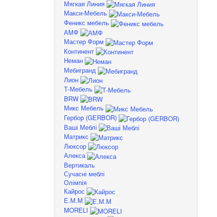
Мягкая Линия
Макси-Мебель
Феникс мебель
АМФ
Мастер Форм
Континент
Неман
Мебигранд
Лион
Т-Мебель
BRW
Микс Мебель
Гербор (GERBOR)
Ваші Меблі
Матрикс
Люксор
Алекса
Вертикаль
Сучасні меблі
Олімпія
Кайрос
Е.М.М
MORELI