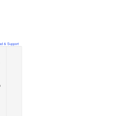
d & Support
н