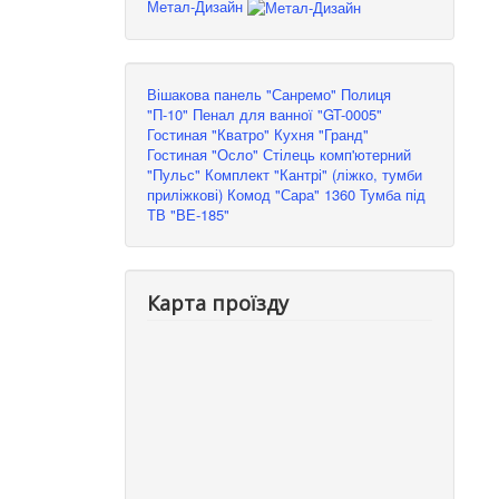
Метал-Дизайн
Вішакова панель "Санремо"
Полиця
"П-10"
Пенал для ванної "GT-0005"
Гостиная "Кватро"
Кухня "Гранд"
Гостиная "Осло"
Стілець комп'ютерний
"Пульс"
Комплект "Кантрі" (ліжко, тумби
приліжкові)
Комод "Сара" 1360
Тумба під
ТВ "ВЕ-185"
Карта проїзду