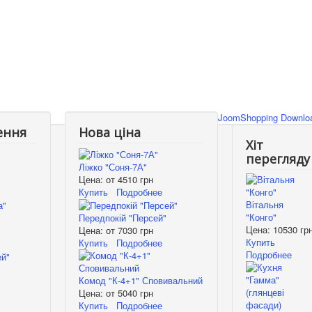
JoomShopping Downloa
ення
Нова ціна
Хіт
перегляду
Ліжко "Соня-7А"
Цена: от
4510 грн
Купить
Подробнее
Вітальня
"Конго"
Передпокій "Персей"
Цена:
10530 гр
Цена: от
7030 грн
Купить
Купить
Подробнее
Подробнее
Комод "К-4+1" Сповивальний
Цена: от
5040 грн
Купить
Подробнее